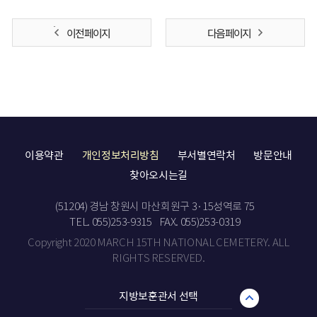
이전 페이지
다음 페이지
이용약관
개인정보처리방침
부서별연락처
방문안내
찾아오시는길
(51204) 경남 창원시 마산회원구 3·15성역로 75
TEL. 055)253-9315
FAX. 055)253-0319
Copyright 2020 MARCH 15TH NATIONAL CEMETERY. ALL
RIGHTS RESERVED.
지방보훈관서 선택