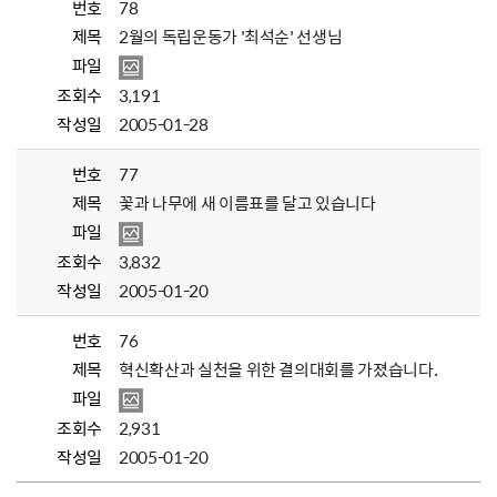
번호
78
제목
2월의 독립운동가 '최석순' 선생님
파일
조회수
3,191
작성일
2005-01-28
번호
77
제목
꽃과 나무에 새 이름표를 달고 있습니다
파일
조회수
3,832
작성일
2005-01-20
번호
76
제목
혁신확산과 실천을 위한 결의대회를 가졌습니다.
파일
조회수
2,931
작성일
2005-01-20