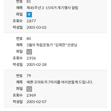
번호
81
제목
제45주년 3·15의거 계기행사 알림
파일
조회수
2,877
작성일
2005-03-02
번호
80
제목
3월의 독립운동가 "김복한"선생님
파일
조회수
2,936
작성일
2005-02-28
번호
79
제목
예쁜 꼬마토끼 7마리를 여러분들께 드립니다.
파일
조회수
2,969
작성일
2005-02-07