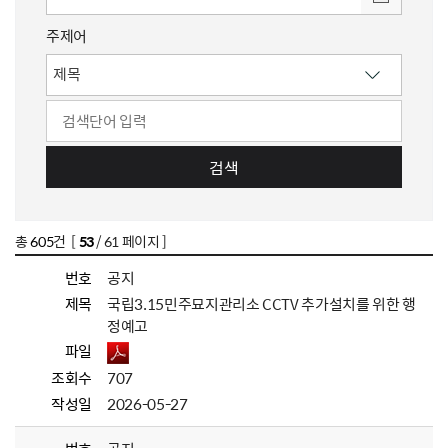
주제어
검색
총
605
건 [
53
/ 61 페이지 ]
번호
공지
제목
국립3.15민주묘지관리소 CCTV 추가설치를 위한 행
정예고
파일
조회수
707
작성일
2026-05-27