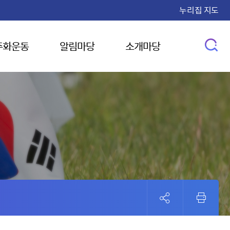
누리집 지도
주화운동
알림마당
소개마당