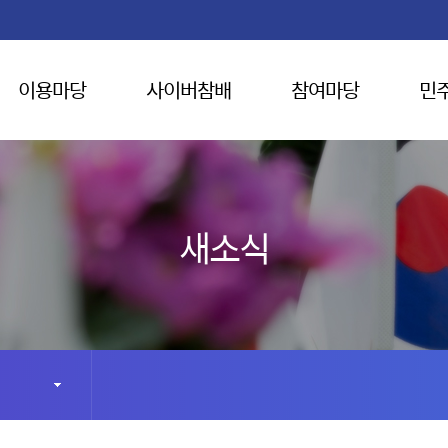
이용마당
사이버참배
참여마당
민
새소식