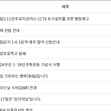
제목
립3.15민주묘지관리소 CCTV 추가설치를 위한 행정예고
체 관람 안내
립묘지 1사 1묘역 예우 협약 신청안내
암초등학교 참배
24주년 5·18민주화운동 기념식 거행
잎 크로바는 행복(幸福)입니다.
오는날 시비(詩碑) 전경
. 17일은 '성년의날'입니다.
004 보훈관서장 회의