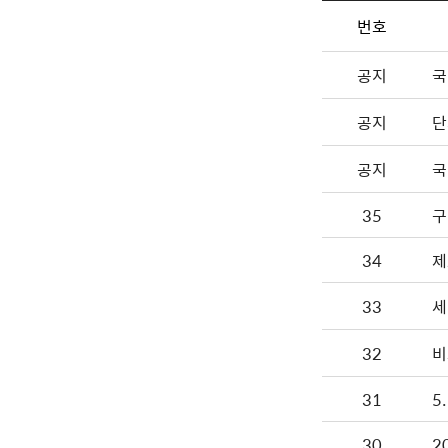
번호
공지
국
공지
단
공지
국
35
구
34
제
33
세
32
비
31
5
30
2