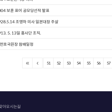
004 보훈 표어 공모당선작 발표
928.5.14 조명하 의사 일본대장 주살
913. 5. 13일 흥사단 조직.
천호국원장 참배일정
51
52
53
54
55
56
57
찾아오시는길