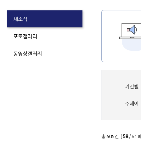
새소식
포토갤러리
동영상갤러리
기간별
주제어
총
605
건 [
58
/ 61 