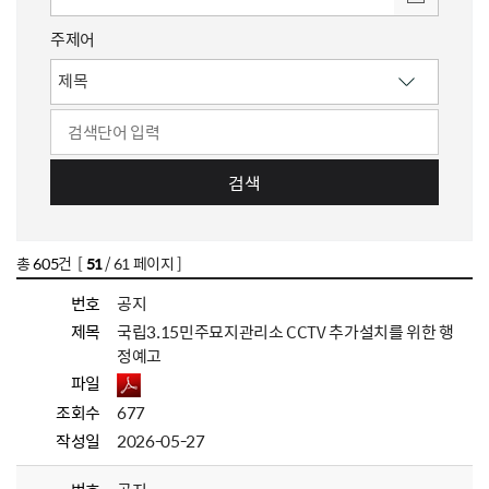
주제어
검색
총
605
건 [
51
/ 61 페이지 ]
번호
공지
제목
국립3.15민주묘지관리소 CCTV 추가설치를 위한 행
정예고
파일
조회수
677
작성일
2026-05-27