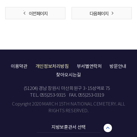
이전 페이지
다음 페이지
이용약관
개인정보처리방침
부서별연락처
방문안내
찾아오시는길
(51204) 경남 창원시 마산회원구 3·15성역로 75
TEL. 055)253-9315
FAX. 055)253-0319
Copyright 2020 MARCH 15TH NATIONAL CEMETERY. ALL
RIGHTS RESERVED.
지방보훈관서 선택