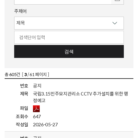
주제어
검색
총
605
건 [
3
/ 61 페이지 ]
번호
공지
제목
국립3.15민주묘지관리소 CCTV 추가설치를 위한 행
정예고
파일
조회수
647
작성일
2026-05-27