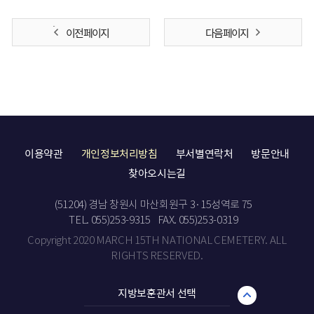
이전 페이지
다음 페이지
이용약관
개인정보처리방침
부서별연락처
방문안내
찾아오시는길
(51204) 경남 창원시 마산회원구 3·15성역로 75
TEL. 055)253-9315
FAX. 055)253-0319
Copyright 2020 MARCH 15TH NATIONAL CEMETERY. ALL
RIGHTS RESERVED.
지방보훈관서 선택