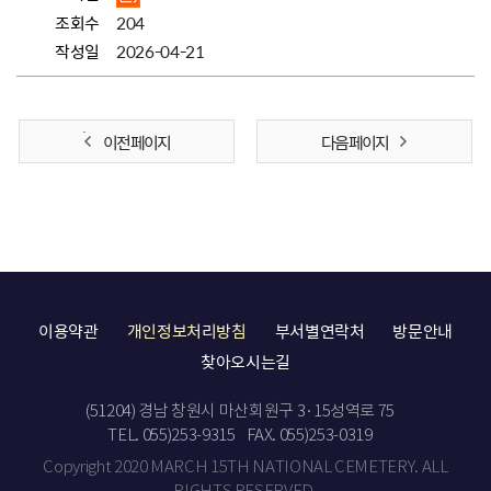
조회수
204
작성일
2026-04-21
이전 페이지
다음 페이지
이용약관
개인정보처리방침
부서별연락처
방문안내
찾아오시는길
(51204) 경남 창원시 마산회원구 3·15성역로 75
TEL. 055)253-9315
FAX. 055)253-0319
Copyright 2020 MARCH 15TH NATIONAL CEMETERY. ALL
RIGHTS RESERVED.