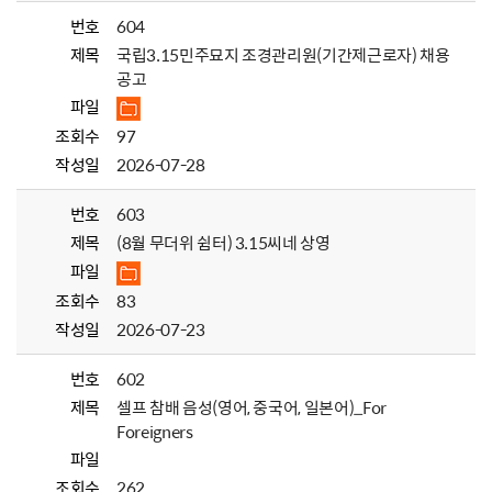
번호
604
제목
국립3.15민주묘지 조경관리원(기간제근로자) 채용
공고
파일
조회수
97
작성일
2026-07-28
번호
603
제목
(8월 무더위 쉼터) 3.15씨네 상영
파일
조회수
83
작성일
2026-07-23
번호
602
제목
셀프 참배 음성(영어, 중국어, 일본어)_For
Foreigners
파일
조회수
262