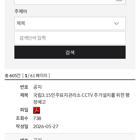
주제어
검색
총
605
건 [
1
/ 61 페이지 ]
번호
공지
제목
국립3.15민주묘지관리소 CCTV 추가설치를 위한 행
정예고
파일
조회수
738
작성일
2026-05-27