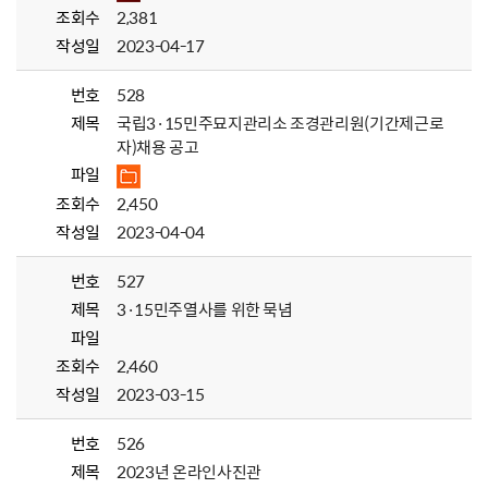
조회수
2,381
작성일
2023-04-17
번호
528
제목
국립3·15민주묘지관리소 조경관리원(기간제근로
자)채용 공고
파일
조회수
2,450
작성일
2023-04-04
번호
527
제목
3·15민주열사를 위한 묵념
파일
조회수
2,460
작성일
2023-03-15
번호
526
제목
2023년 온라인사진관