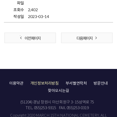
파일
조회수
2,402
작성일
2023-03-14
이전 페이지
다음 페이지
이용약관
개인정보처리방침
부서별연락처
방문안내
찾아오시는길
(51204) 경남 창원시 마산회원구 3·15성역로 75
TEL. 055)253-9315
FAX. 055)253-0319
Copyright 2020 MARCH 15TH NATIONAL CEMETERY. ALL