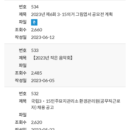
번호
534
제목
2023년 제6회 3·15의거 그림엽서 공모전 계획
파일
조회수
2,660
작성일
2023-06-12
번호
533
제목
【2023년 작은 음악회】
파일
조회수
2,485
작성일
2023-06-05
번호
532
제목
국립3˙15민주묘지관리소 환경관리원(공무직근로
자) 채용 공고
파일
조회수
2,620
작성일
2023-05-22