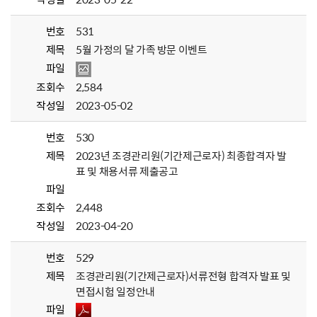
번호
531
제목
5월 가정의 달 가족 방문 이벤트
파일
조회수
2,584
작성일
2023-05-02
번호
530
제목
2023년 조경관리원(기간제근로자) 최종합격자 발
표 및 채용서류 제출공고
파일
조회수
2,448
작성일
2023-04-20
번호
529
제목
조경관리원(기간제근로자)서류전형 합격자 발표 및
면접시험 일정안내
파일