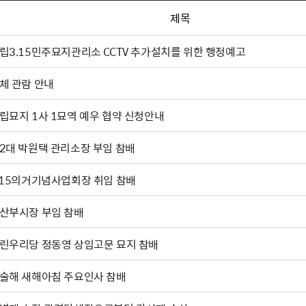
제목
립3.15민주묘지관리소 CCTV 추가설치를 위한 행정예고
체 관람 안내
립묘지 1사 1묘역 예우 협약 신청안내
2대 박원택 관리소장 부임 참배
.15의거기념사업회장 취임 참배
마산부시장 부임 참배
린우리당 정동영 상임고문 묘지 참배
술해 새해아침 주요인사 참배