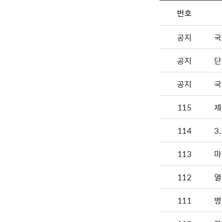
번호
공지
국
공지
단
공지
국
115
제
114
3
113
112
열
111
병