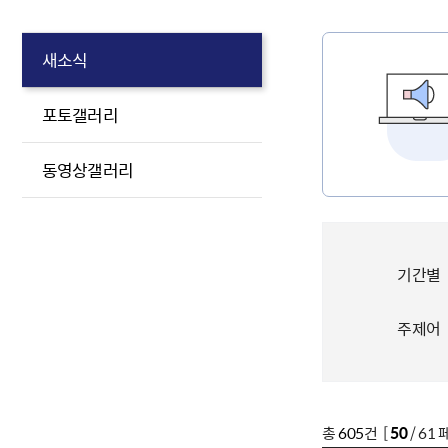
새소식
포토갤러리
동영상갤러리
기간별
주제어
총
605
건 [
50
/ 61 