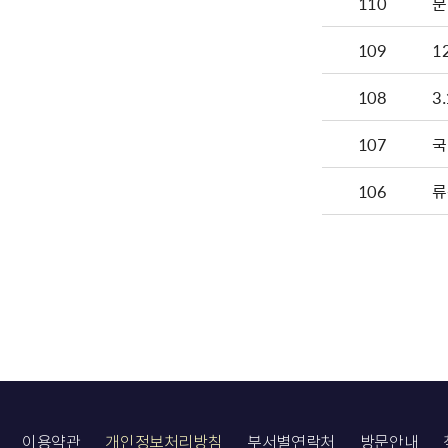
110
문
109
1
108
3
107
국
106
류
이용약관
개인정보처리방침
부서별연락처
방문안내