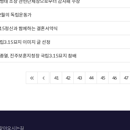
병태 소장 관련단체장으로부터 감사패 수상
2월의 독립운동가
.15정신과 함께하는 결혼서약식
립3.15묘지 이미지 글 선정
종열, 진주보훈지청장 국립3.15묘지 참배
41
42
43
44
45
46
47
찾아오시는길