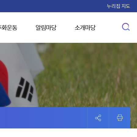
누리집 지도
주화운동
알림마당
소개마당