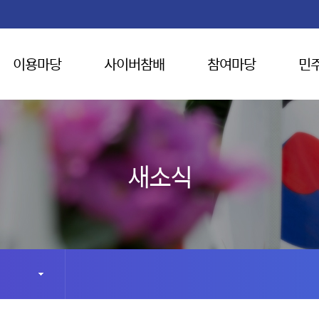
이용마당
사이버참배
참여마당
민
새소식