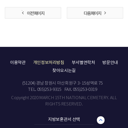
이전 페이지
다음 페이지
이용약관
개인정보처리방침
부서별연락처
방문안내
찾아오시는길
(51204) 경남 창원시 마산회원구 3·15성역로 75
TEL. 055)253-9315
FAX. 055)253-0319
Copyright 2020 MARCH 15TH NATIONAL CEMETERY. ALL
RIGHTS RESERVED.
지방보훈관서 선택