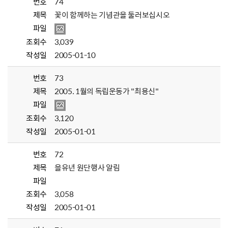
번호
74
제목
꽃이 함께하는 기념관을 둘러보십시오
파일
조회수
3,039
작성일
2005-01-10
번호
73
제목
2005. 1월의 독립운동가 "최용신"
파일
조회수
3,120
작성일
2005-01-01
번호
72
제목
을유년 원단행사 알림
파일
조회수
3,058
작성일
2005-01-01