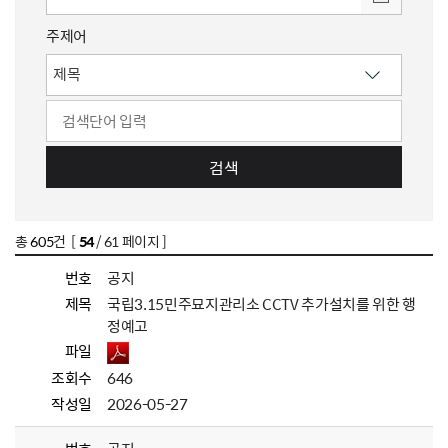
주제어
검색
총
605
건 [
54
/ 61 페이지 ]
번호
공지
제목
국립3.15민주묘지관리소 CCTV 추가설치를 위한 행
정예고
파일
조회수
646
작성일
2026-05-27