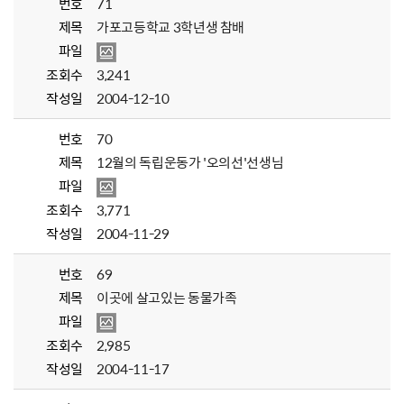
번호
71
제목
가포고등학교 3학년생 참배
파일
조회수
3,241
작성일
2004-12-10
번호
70
제목
12월의 독립운동가 '오의선'선생님
파일
조회수
3,771
작성일
2004-11-29
번호
69
제목
이곳에 살고있는 동물가족
파일
조회수
2,985
작성일
2004-11-17