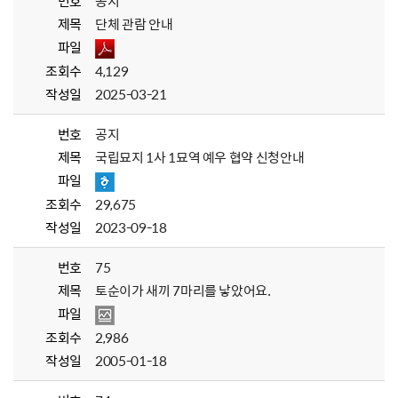
번호
공지
제목
단체 관람 안내
파일
조회수
4,129
작성일
2025-03-21
번호
공지
제목
국립묘지 1사 1묘역 예우 협약 신청안내
파일
조회수
29,675
작성일
2023-09-18
번호
75
제목
토순이가 새끼 7마리를 낳았어요.
파일
조회수
2,986
작성일
2005-01-18