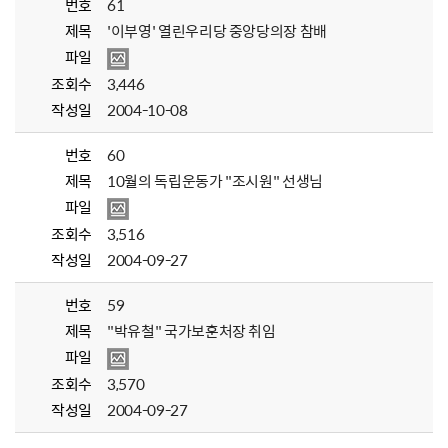
번호
61
제목
'이부영' 열린우리당 중앙당의장 참배
파일
조회수
3,446
작성일
2004-10-08
번호
60
제목
10월의 독립운동가 "조시원" 선생님
파일
조회수
3,516
작성일
2004-09-27
번호
59
제목
"박유철" 국가보훈처장 취임
파일
조회수
3,570
작성일
2004-09-27