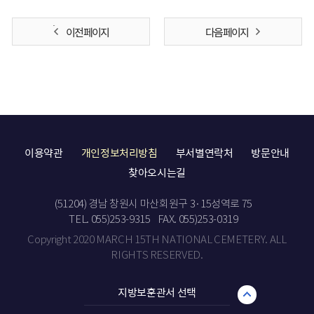
이전 페이지
다음 페이지
이용약관
개인정보처리방침
부서별연락처
방문안내
찾아오시는길
(51204) 경남 창원시 마산회원구 3·15성역로 75
TEL. 055)253-9315
FAX. 055)253-0319
Copyright 2020 MARCH 15TH NATIONAL CEMETERY. ALL
RIGHTS RESERVED.
지방보훈관서 선택