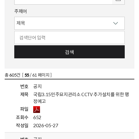
주제어
검색
총
605
건 [
55
/ 61 페이지 ]
번호
공지
제목
국립3.15민주묘지관리소 CCTV 추가설치를 위한 행
정예고
파일
조회수
652
작성일
2026-05-27