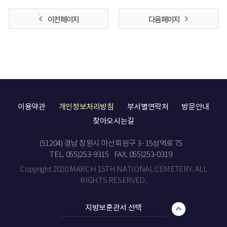
이전 페이지
다음 페이지
이용약관
개인정보처리방침
부서별연락처
방문안내
찾아오시는길
(51204) 경남 창원시 마산회원구 3·15성역로 75
TEL. 055)253-9315
FAX. 055)253-0319
Copyright 2020 MARCH 15TH NATIONAL CEMETERY. ALL
RIGHTS RESERVED.
지방보훈관서 선택