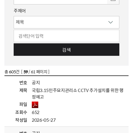
주제어
검색
총
605
건 [
59
/ 61 페이지 ]
번호
공지
제목
국립3.15민주묘지관리소 CCTV 추가설치를 위한 행
정예고
파일
조회수
652
작성일
2026-05-27