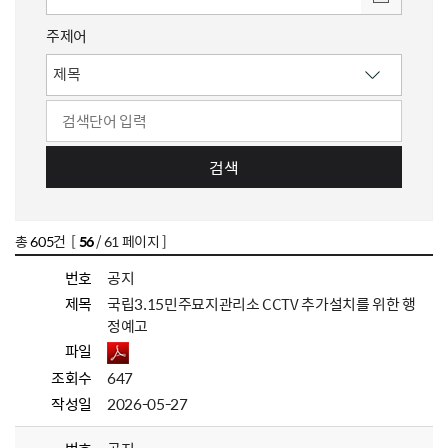
주제어
검색
총
605
건 [
56
/ 61 페이지 ]
번호
공지
제목
국립3.15민주묘지관리소 CCTV 추가설치를 위한 행
정예고
파일
조회수
647
작성일
2026-05-27