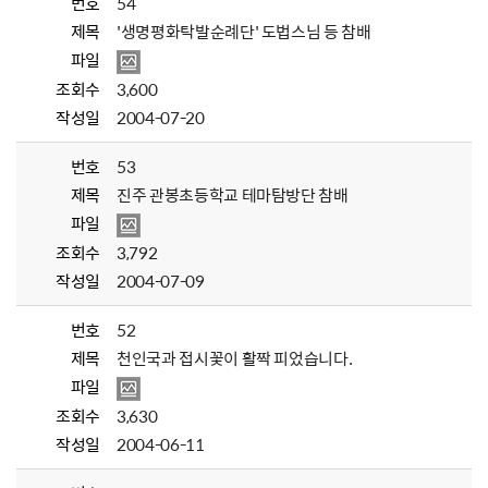
번호
54
제목
'생명평화탁발순례단' 도법스님 등 참배
파일
조회수
3,600
작성일
2004-07-20
번호
53
제목
진주 관봉초등학교 테마탐방단 참배
파일
조회수
3,792
작성일
2004-07-09
번호
52
제목
천인국과 접시꽃이 활짝 피었습니다.
파일
조회수
3,630
작성일
2004-06-11