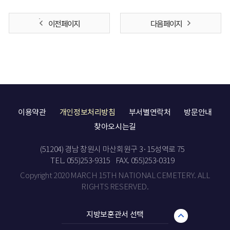
이전 페이지
다음 페이지
이용약관
개인정보처리방침
부서별연락처
방문안내
찾아오시는길
(51204) 경남 창원시 마산회원구 3·15성역로 75
TEL. 055)253-9315
FAX. 055)253-0319
Copyright 2020 MARCH 15TH NATIONAL CEMETERY. ALL
RIGHTS RESERVED.
지방보훈관서 선택