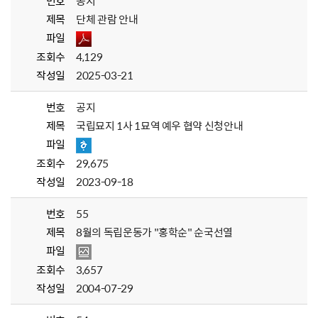
번호
공지
제목
단체 관람 안내
파일
조회수
4,129
작성일
2025-03-21
번호
공지
제목
국립묘지 1사 1묘역 예우 협약 신청안내
파일
조회수
29,675
작성일
2023-09-18
번호
55
제목
8월의 독립운동가 "홍학순" 순국선열
파일
조회수
3,657
작성일
2004-07-29