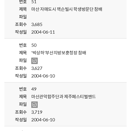
번호
51
제목
마산 자매도시 잭슨빌시 학생방문단 참배
파일
조회수
3,685
작성일
2004-06-11
번호
50
제목
'박상하'부산지방보훈청장 참배
파일
조회수
3,627
작성일
2004-06-10
번호
49
제목
마산관악합주단과 제주페스티벌밴드
파일
조회수
3,719
작성일
2004-06-10