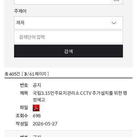
주제어
검색
총
605
건 [
3
/ 61 페이지 ]
번호
공지
제목
국립3.15민주묘지관리소 CCTV 추가설치를 위한 행
정예고
파일
조회수
698
작성일
2026-05-27