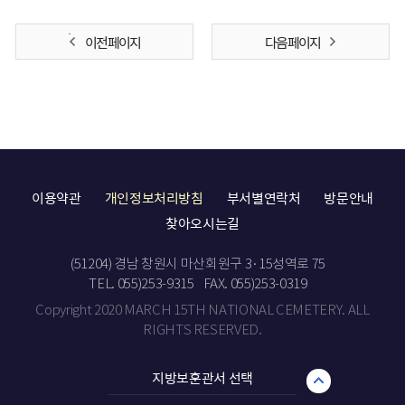
이전 페이지
다음 페이지
이용약관
개인정보처리방침
부서별연락처
방문안내
찾아오시는길
(51204) 경남 창원시 마산회원구 3·15성역로 75
TEL. 055)253-9315
FAX. 055)253-0319
Copyright 2020 MARCH 15TH NATIONAL CEMETERY. ALL
RIGHTS RESERVED.
지방보훈관서 선택