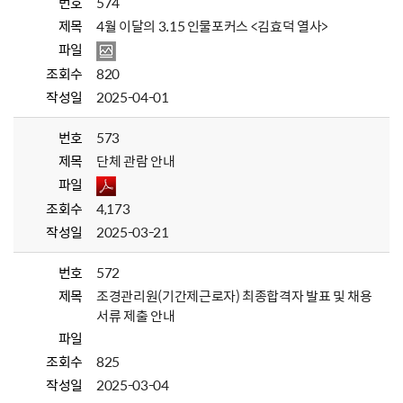
번호
574
제목
4월 이달의 3.15 인물포커스 <김효덕 열사>
파일
조회수
820
작성일
2025-04-01
번호
573
제목
단체 관람 안내
파일
조회수
4,173
작성일
2025-03-21
번호
572
제목
조경관리원(기간제근로자) 최종합격자 발표 및 채용
서류 제출 안내
파일
조회수
825
작성일
2025-03-04