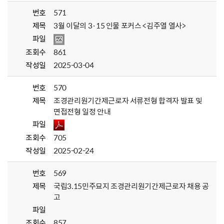
번호
571
제목
3월 이달의 3·15 인물 포커스 <김주열 열사>
파일
조회수
861
작성일
2025-03-04
번호
570
제목
조경관리원기간제근로자 서류전형 합격자 발표 및
면접전형 일정 안내
파일
조회수
705
작성일
2025-02-24
번호
569
제목
국립3.15민주묘지 조경관리원기간제근로자 채용 공
고
파일
조회수
857