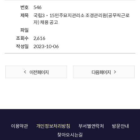
번호
546
제목
국립3˙15민주묘지관리소 조경관리원(공무직근로
자) 채용 공고
파일
조회수
2,616
작성일
2023-10-06
이전 페이지
다음 페이지
이용약관
개인정보처리방침
부서별연락처
방문안내
찾아오시는길