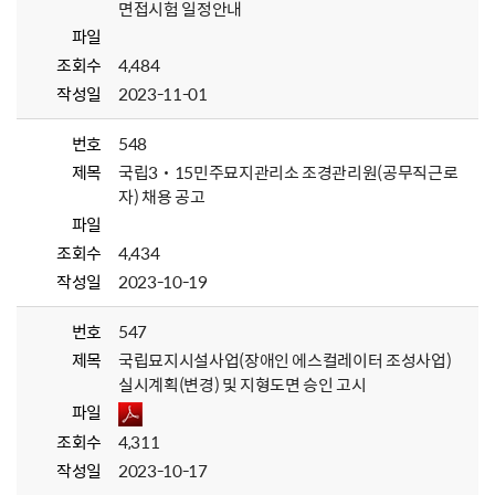
면접시험 일정안내
파일
조회수
4,484
작성일
2023-11-01
번호
548
제목
국립3˙15민주묘지관리소 조경관리원(공무직근로
자) 채용 공고
파일
조회수
4,434
작성일
2023-10-19
번호
547
제목
국립묘지시설사업(장애인 에스컬레이터 조성사업)
실시계획(변경) 및 지형도면 승인 고시
파일
조회수
4,311
작성일
2023-10-17