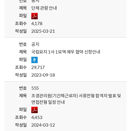
번호
공지
제목
단체 관람 안내
파일
조회수
4,178
작성일
2025-03-21
번호
공지
제목
국립묘지 1사 1묘역 예우 협약 신청안내
파일
조회수
29,717
작성일
2023-09-18
번호
555
제목
조경관리원(기간제근로자) 서류전형 합격자 발표 및
면접전형 일정 안내
파일
조회수
4,453
작성일
2024-03-12