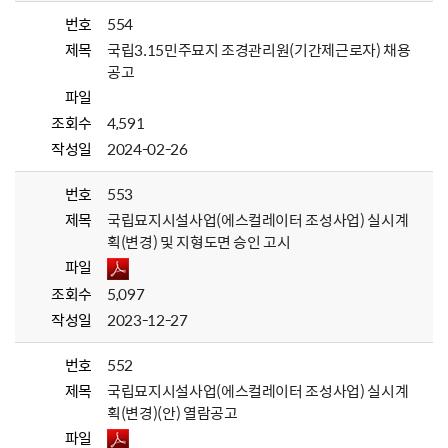
번호
554
제목
국립3.15민주묘지 조경관리원(기간제근로자) 채용
공고
파일
조회수
4,591
작성일
2024-02-26
번호
553
제목
국립묘지시설사업(에스컬레이터 조성사업) 실시계
획(변경) 및 지형도면 승인 고시
파일
조회수
5,097
작성일
2023-12-27
번호
552
제목
국립묘지시설사업(에스컬레이터 조성사업) 실시계
획(변경)(안) 열람공고
파일