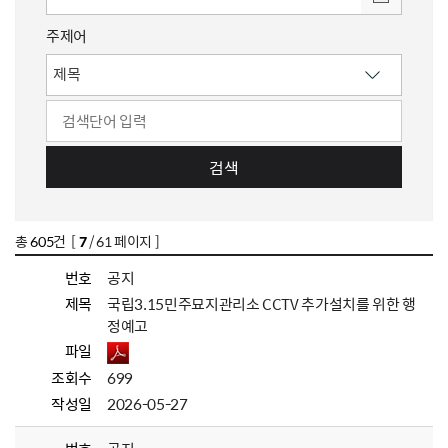
주제어
검색
총
605
건 [
7
/ 61 페이지 ]
번호
공지
제목
국립3.15민주묘지관리소 CCTV 추가설치를 위한 행
정예고
파일
조회수
699
작성일
2026-05-27