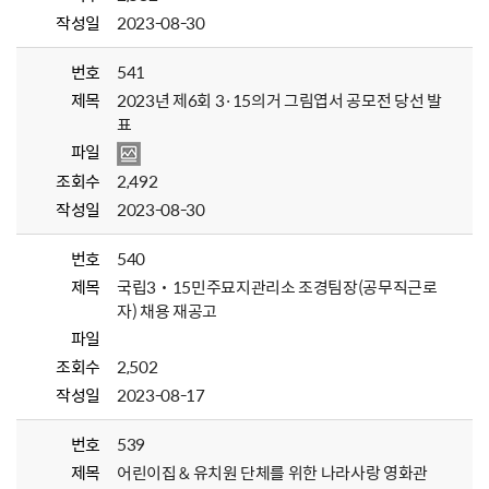
작성일
2023-08-30
번호
541
제목
2023년 제6회 3·15의거 그림엽서 공모전 당선 발
표
파일
조회수
2,492
작성일
2023-08-30
번호
540
제목
국립3˙15민주묘지관리소 조경팀장(공무직근로
자) 채용 재공고
파일
조회수
2,502
작성일
2023-08-17
번호
539
제목
어린이집 & 유치원 단체를 위한 나라사랑 영화관