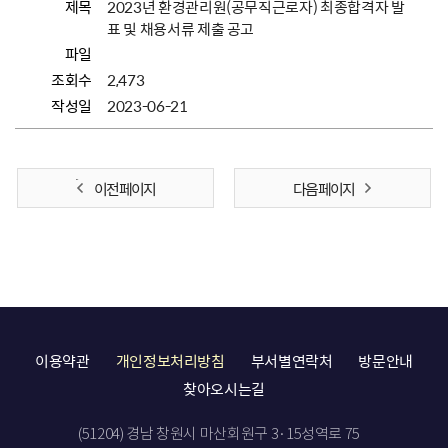
제목
2023년 환경관리원(공무직근로자) 최종합격자 발
표 및 채용서류 제출 공고
파일
조회수
2,473
작성일
2023-06-21
이전 페이지
다음 페이지
이용약관
개인정보처리방침
부서별연락처
방문안내
찾아오시는길
(51204) 경남 창원시 마산회원구 3·15성역로 75