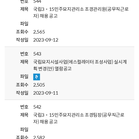
번호
544
제목
국립3˙15민주묘지관리소 조경관리원(공무직근로
자) 채용 공고
파일
조회수
2,565
작성일
2023-09-12
번호
543
제목
국립묘지시설사업(에스컬레이터 조성사업) 실시계
획 변경(안) 열람공고
파일
조회수
2,505
작성일
2023-09-11
번호
542
제목
국립3˙15민주묘지관리소 조경팀장(공무직근로
자) 채용 공고
파일
조회수
2,582