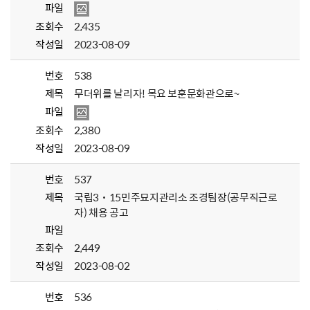
파일
조회수
2,435
작성일
2023-08-09
번호
538
제목
무더위를 날리자! 목요 보훈문화관으로~
파일
조회수
2,380
작성일
2023-08-09
번호
537
제목
국립3˙15민주묘지관리소 조경팀장(공무직근로
자) 채용 공고
파일
조회수
2,449
작성일
2023-08-02
번호
536