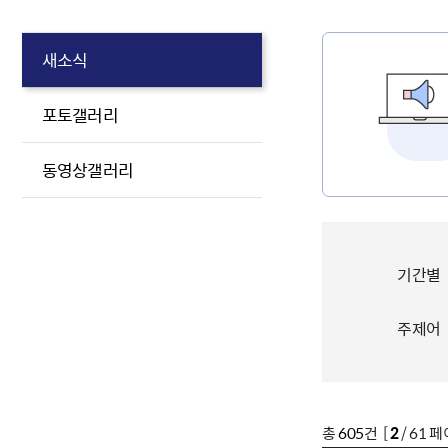
새소식
포토갤러리
동영상갤러리
기간별
주제어
총
605
건 [
2
/ 61 페