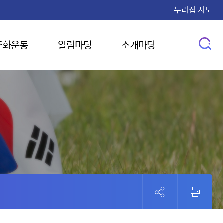
누리집 지도
주화운동
알림마당
소개마당