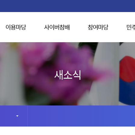
이용마당
사이버참배
참여마당
민
새소식