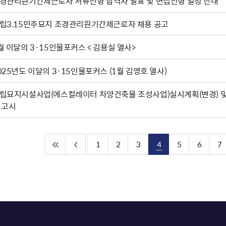
경관리원기간제근로자 서류전형 합격자 발표 및 면접전형 일정 안내
립3.15민주묘지 조경관리원기간제근로자 채용 공고
월 이달의 3·15인물포커스 < 김용실 열사>
025년도 이달의 3·15인물포커스 (1월 김영호 열사)
립묘지시설사업(에스컬레이터 차양건축물 조성사업)실시계획(변경) 및
 고시
1
2
3
4
5
6
7