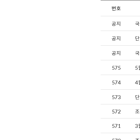
번호
공지
국
공지
단
공지
국
575
5
574
4
573
단
572
조
571
3