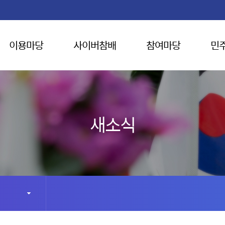
이용마당
사이버참배
참여마당
민
새소식