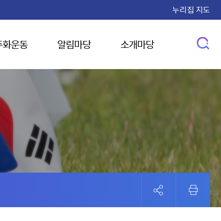
누리집 지도
주화운동
알림마당
소개마당