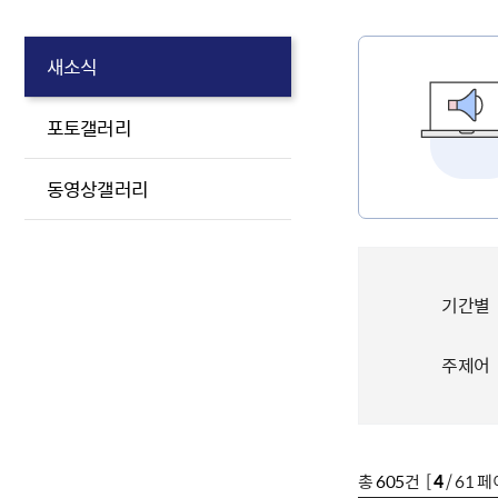
새소식
포토갤러리
동영상갤러리
기간별
주제어
총
605
건 [
4
/ 61 페