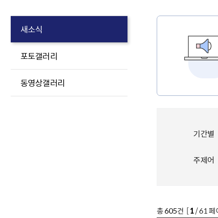
새소식
포토갤러리
동영상갤러리
기간별
주제어
총
605
건 [
1
/ 61 페