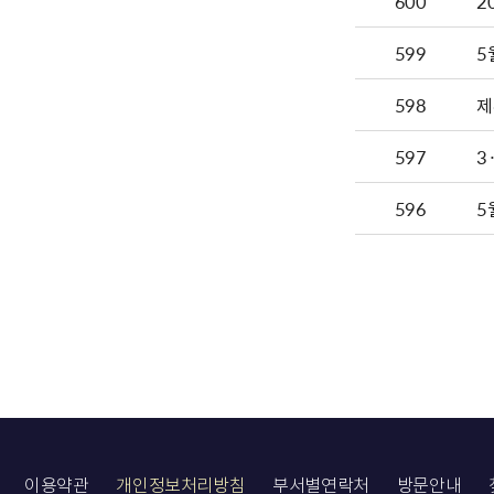
600
599
5
598
제
597
3
596
5
이용약관
개인정보처리방침
부서별연락처
방문안내