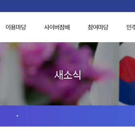
이용마당
사이버참배
참여마당
민
새소식