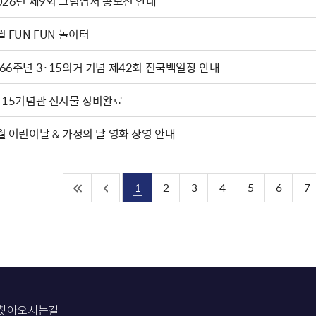
2026년 제9회 그림엽서 공모전 안내
월 FUN FUN 놀이터
66주년 3·15의거 기념 제42회 전국백일장 안내
·15기념관 전시물 정비완료
월 어린이날 & 가정의 달 영화 상영 안내
1
2
3
4
5
6
7
찾아오시는길