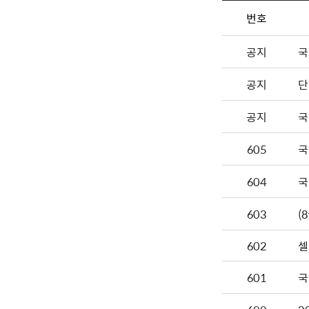
번호
공지
국
공지
단
공지
국
605
국
604
국
603
602
셀
601
국