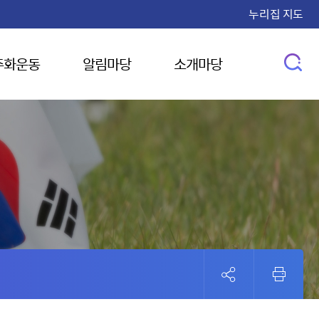
누리집 지도
주화운동
알림마당
소개마당