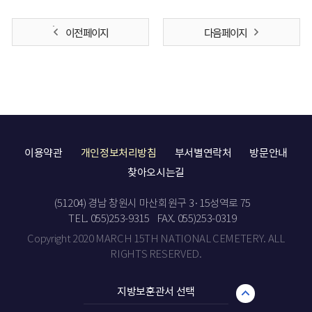
이전 페이지
다음 페이지
이용약관
개인정보처리방침
부서별연락처
방문안내
찾아오시는길
(51204) 경남 창원시 마산회원구 3·15성역로 75
TEL. 055)253-9315
FAX. 055)253-0319
Copyright 2020 MARCH 15TH NATIONAL CEMETERY. ALL
RIGHTS RESERVED.
지방보훈관서 선택