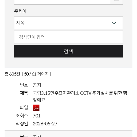
주제어
검색
총
605
건 [
50
/ 61 페이지 ]
번호
공지
제목
국립3.15민주묘지관리소 CCTV 추가설치를 위한 행
정예고
파일
조회수
701
작성일
2026-05-27