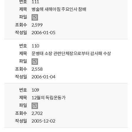
번호
111
제목
병술해 새해아침 주요인사 참배
파일
조회수
2,599
작성일
2006-01-05
번호
110
제목
문병태 소장 관련단체장으로부터 감사패 수상
파일
조회수
2,558
작성일
2006-01-04
번호
109
제목
12월의 독립운동가
파일
조회수
2,702
작성일
2005-12-02