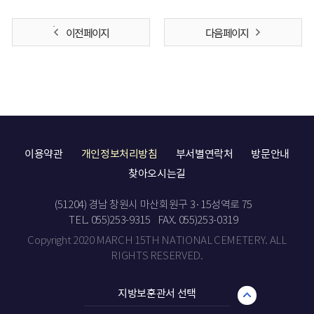
이전 페이지
다음 페이지
이용약관
개인정보처리방침
부서별연락처
방문안내
찾아오시는길
(51204) 경남 창원시 마산회원구 3·15성역로 75
TEL. 055)253-9315
FAX. 055)253-0319
Copyright 2020 MARCH 15TH NATIONAL CEMETERY. ALL
RIGHTS RESERVED.
지방보훈관서 선택