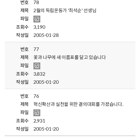
번호
78
제목
2월의 독립운동가 '최석순' 선생님
파일
조회수
3,190
작성일
2005-01-28
번호
77
제목
꽃과 나무에 새 이름표를 달고 있습니다
파일
조회수
3,832
작성일
2005-01-20
번호
76
제목
혁신확산과 실천을 위한 결의대회를 가졌습니다.
파일
조회수
2,931
작성일
2005-01-20