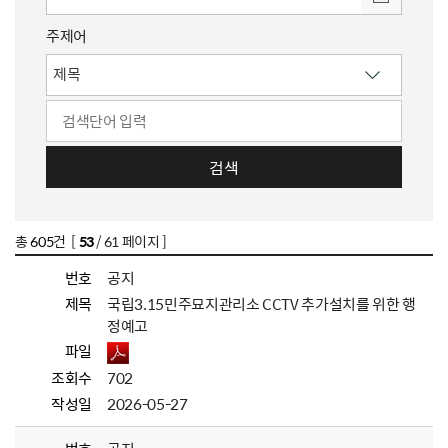
주제어
검색
총
605
건 [
53
/ 61 페이지 ]
번호
공지
제목
국립3.15민주묘지관리소 CCTV 추가설치를 위한 행
정예고
파일
조회수
702
작성일
2026-05-27