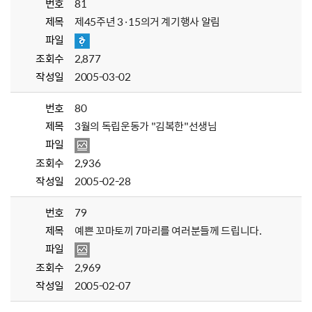
번호
81
제목
제45주년 3·15의거 계기행사 알림
파일
조회수
2,877
작성일
2005-03-02
번호
80
제목
3월의 독립운동가 "김복한"선생님
파일
조회수
2,936
작성일
2005-02-28
번호
79
제목
예쁜 꼬마토끼 7마리를 여러분들께 드립니다.
파일
조회수
2,969
작성일
2005-02-07