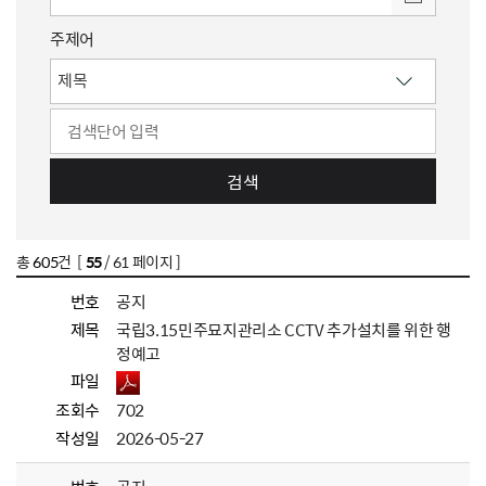
주제어
검색
총
605
건 [
55
/ 61 페이지 ]
번호
공지
제목
국립3.15민주묘지관리소 CCTV 추가설치를 위한 행
정예고
파일
조회수
702
작성일
2026-05-27