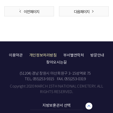
이전 페이지
다음 페이지
이용약관
개인정보처리방침
부서별연락처
방문안내
찾아오시는길
(51204) 경남 창원시 마산회원구 3·15성역로 75
TEL. 055)253-9315
FAX. 055)253-0319
Copyright 2020 MARCH 15TH NATIONAL CEMETERY. ALL
RIGHTS RESERVED.
지방보훈관서 선택