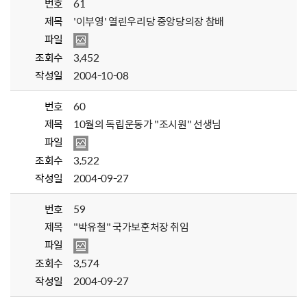
번호
61
제목
'이부영' 열린우리당 중앙당의장 참배
파일
조회수
3,452
작성일
2004-10-08
번호
60
제목
10월의 독립운동가 "조시원" 선생님
파일
조회수
3,522
작성일
2004-09-27
번호
59
제목
"박유철" 국가보훈처장 취임
파일
조회수
3,574
작성일
2004-09-27