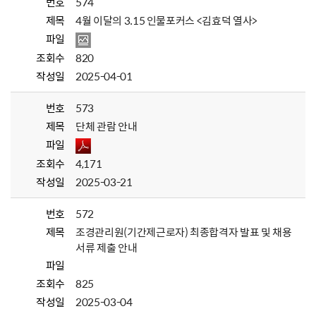
번호
574
제목
4월 이달의 3.15 인물포커스 <김효덕 열사>
파일
조회수
820
작성일
2025-04-01
번호
573
제목
단체 관람 안내
파일
조회수
4,171
작성일
2025-03-21
번호
572
제목
조경관리원(기간제근로자) 최종합격자 발표 및 채용
서류 제출 안내
파일
조회수
825
작성일
2025-03-04