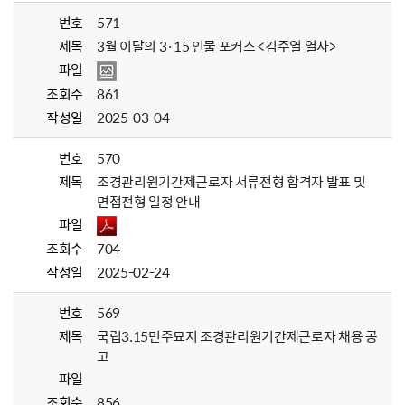
번호
571
제목
3월 이달의 3·15 인물 포커스 <김주열 열사>
파일
조회수
861
작성일
2025-03-04
번호
570
제목
조경관리원기간제근로자 서류전형 합격자 발표 및
면접전형 일정 안내
파일
조회수
704
작성일
2025-02-24
번호
569
제목
국립3.15민주묘지 조경관리원기간제근로자 채용 공
고
파일
조회수
856