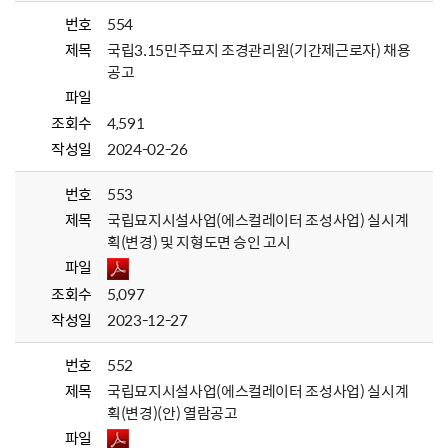
번호
554
제목
국립3.15민주묘지 조경관리원(기간제근로자) 채용
공고
파일
조회수
4,591
작성일
2024-02-26
번호
553
제목
국립묘지시설사업(에스컬레이터 조성사업) 실시계
획(변경) 및 지형도면 승인 고시
파일
조회수
5,097
작성일
2023-12-27
번호
552
제목
국립묘지시설사업(에스컬레이터 조성사업) 실시계
획(변경)(안) 열람공고
파일