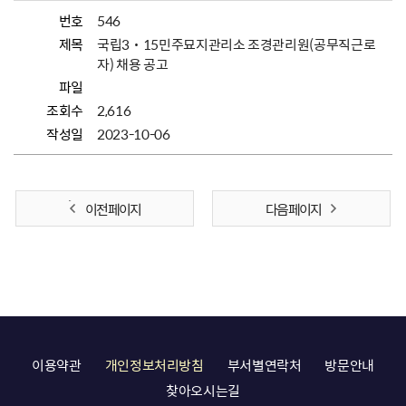
번호
546
제목
국립3˙15민주묘지관리소 조경관리원(공무직근로
자) 채용 공고
파일
조회수
2,616
작성일
2023-10-06
이전 페이지
다음 페이지
이용약관
개인정보처리방침
부서별연락처
방문안내
찾아오시는길