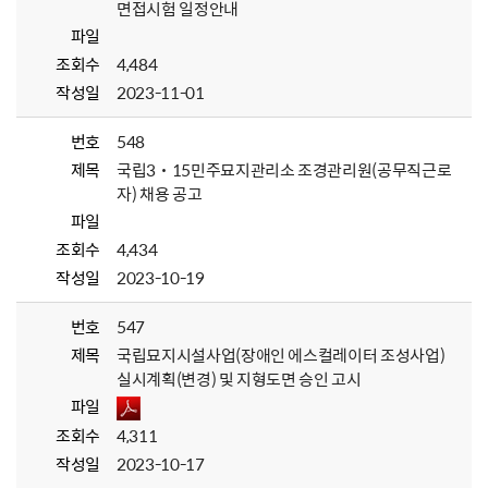
면접시험 일정안내
파일
조회수
4,484
작성일
2023-11-01
번호
548
제목
국립3˙15민주묘지관리소 조경관리원(공무직근로
자) 채용 공고
파일
조회수
4,434
작성일
2023-10-19
번호
547
제목
국립묘지시설사업(장애인 에스컬레이터 조성사업)
실시계획(변경) 및 지형도면 승인 고시
파일
조회수
4,311
작성일
2023-10-17