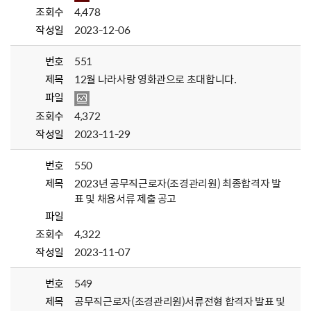
조회수
4,478
작성일
2023-12-06
번호
551
제목
12월 나라사랑 영화관으로 초대합니다.
파일
조회수
4,372
작성일
2023-11-29
번호
550
제목
2023년 공무직근로자(조경관리원) 최종합격자 발
표 및 채용서류 제출 공고
파일
조회수
4,322
작성일
2023-11-07
번호
549
제목
공무직근로자(조경관리원)서류전형 합격자 발표 및