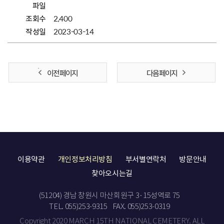
파일
조회수
2,400
작성일
2023-03-14
이전 페이지
다음 페이지
이용약관
개인정보처리방침
부서별연락처
방문안내
찾아오시는길
(51204) 경남 창원시 마산회원구 3·15성역로 75
TEL. 055)253-9315
FAX. 055)253-0319
Copyright 2020 MARCH 15TH NATIONAL CEMETERY. ALL