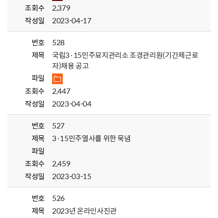
조회수
2,379
작성일
2023-04-17
번호
528
제목
국립3·15민주묘지관리소 조경관리원(기간제근로
자)채용 공고
파일
조회수
2,447
작성일
2023-04-04
번호
527
제목
3·15민주열사를 위한 묵념
파일
조회수
2,459
작성일
2023-03-15
번호
526
제목
2023년 온라인사진관