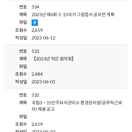
번호
534
제목
2023년 제6회 3·15의거 그림엽서 공모전 계획
파일
조회수
2,659
작성일
2023-06-12
번호
533
제목
【2023년 작은 음악회】
파일
조회수
2,484
작성일
2023-06-05
번호
532
제목
국립3˙15민주묘지관리소 환경관리원(공무직근로
자) 채용 공고
파일
조회수
2,619
작성일
2023-05-22