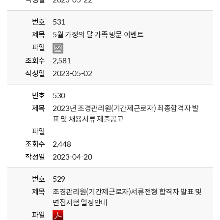
번호
531
제목
5월 가정의 달 가족 방문 이벤트
파일
조회수
2,581
작성일
2023-05-02
번호
530
제목
2023년 조경관리원(기간제근로자) 최종합격자 발
표 및 채용서류 제출공고
파일
조회수
2,448
작성일
2023-04-20
번호
529
제목
조경관리원(기간제근로자)서류전형 합격자 발표 및
면접시험 일정안내
파일