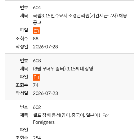
번호
604
제목
국립3.15민주묘지 조경관리원(기간제근로자) 채용
공고
파일
조회수
88
작성일
2026-07-28
번호
603
제목
(8월 무더위 쉼터) 3.15씨네 상영
파일
조회수
74
작성일
2026-07-23
번호
602
제목
셀프 참배 음성(영어, 중국어, 일본어)_For
Foreigners
파일
조회수
254