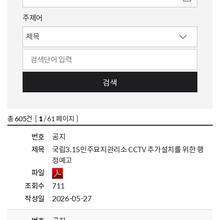
주제어
검색
총
605
건 [
1
/ 61 페이지 ]
번호
공지
제목
국립3.15민주묘지관리소 CCTV 추가설치를 위한 행
정예고
파일
조회수
711
작성일
2026-05-27