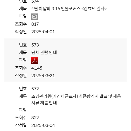
번호
574
제목
4월 이달의 3.15 인물포커스 <김효덕 열사>
파일
조회수
817
작성일
2025-04-01
번호
573
제목
단체 관람 안내
파일
조회수
4,145
작성일
2025-03-21
번호
572
제목
조경관리원(기간제근로자) 최종합격자 발표 및 채용
서류 제출 안내
파일
조회수
822
작성일
2025-03-04