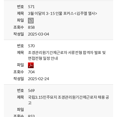
번호
571
제목
3월 이달의 3·15 인물 포커스 <김주열 열사>
파일
조회수
858
작성일
2025-03-04
번호
570
제목
조경관리원기간제근로자 서류전형 합격자 발표 및
면접전형 일정 안내
파일
조회수
704
작성일
2025-02-24
번호
569
제목
국립3.15민주묘지 조경관리원기간제근로자 채용 공
고
파일
조회수
853