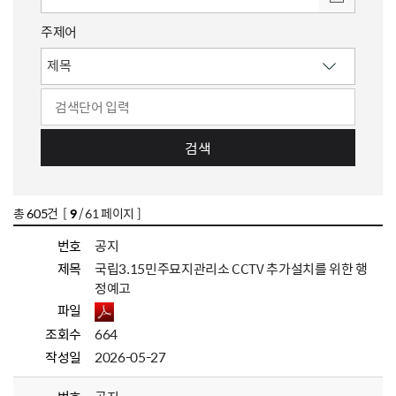
주제어
검색
총
605
건 [
9
/ 61 페이지 ]
번호
공지
제목
국립3.15민주묘지관리소 CCTV 추가설치를 위한 행
정예고
파일
조회수
664
작성일
2026-05-27