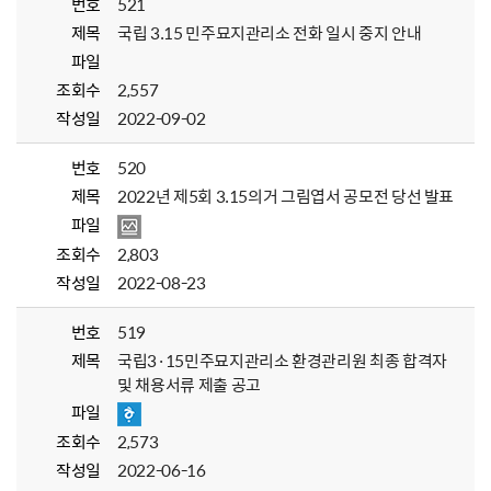
번호
521
제목
국립 3.15 민주묘지관리소 전화 일시 중지 안내
파일
조회수
2,557
작성일
2022-09-02
번호
520
제목
2022년 제5회 3.15의거 그림엽서 공모전 당선 발표
파일
조회수
2,803
작성일
2022-08-23
번호
519
제목
국립3·15민주묘지관리소 환경관리원 최종 합격자
및 채용서류 제출 공고
파일
조회수
2,573
작성일
2022-06-16