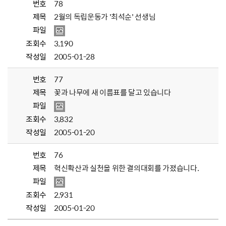
번호
78
제목
2월의 독립운동가 '최석순' 선생님
파일
조회수
3,190
작성일
2005-01-28
번호
77
제목
꽃과 나무에 새 이름표를 달고 있습니다
파일
조회수
3,832
작성일
2005-01-20
번호
76
제목
혁신확산과 실천을 위한 결의대회를 가졌습니다.
파일
조회수
2,931
작성일
2005-01-20