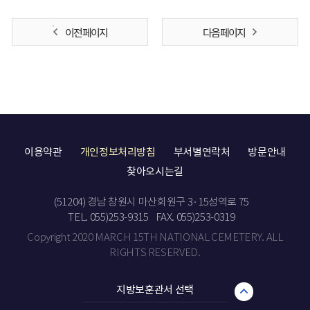
이전 페이지
다음 페이지
이용약관
개인정보처리방침
부서별연락처
방문안내
찾아오시는길
(51204) 경남 창원시 마산회원구 3·15성역로 75
TEL. 055)253-9315
FAX. 055)253-0319
Copyright 2020 MARCH 15TH NATIONAL CEMETERY. ALL
RIGHTS RESERVED.
지방보훈관서 선택