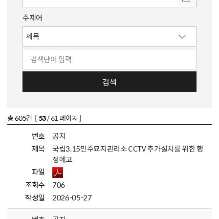
주제어
검색
총
605
건 [
53
/ 61 페이지 ]
번호
공지
제목
국립3.15민주묘지관리소 CCTV 추가설치를 위한 행
정예고
파일
조회수
706
작성일
2026-05-27