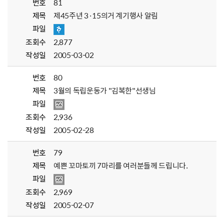
번호
81
제목
제45주년 3·15의거 계기행사 알림
파일
조회수
2,877
작성일
2005-03-02
번호
80
제목
3월의 독립운동가 "김복한"선생님
파일
조회수
2,936
작성일
2005-02-28
번호
79
제목
예쁜 꼬마토끼 7마리를 여러분들께 드립니다.
파일
조회수
2,969
작성일
2005-02-07