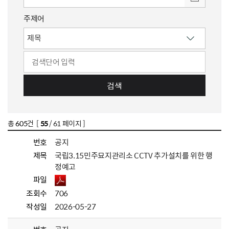
주제어
검색
총
605
건 [
55
/ 61 페이지 ]
번호
공지
제목
국립3.15민주묘지관리소 CCTV 추가설치를 위한 행
정예고
파일
조회수
706
작성일
2026-05-27