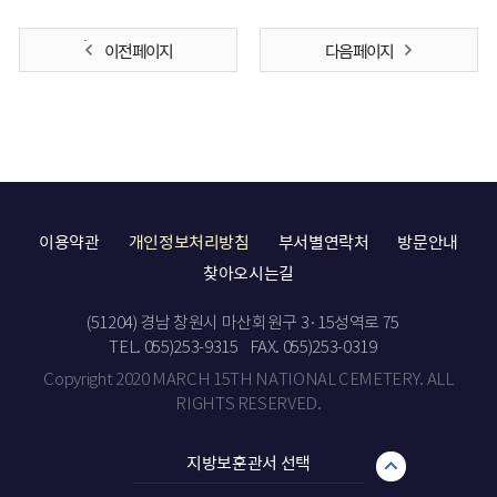
이전 페이지
다음 페이지
이용약관
개인정보처리방침
부서별연락처
방문안내
찾아오시는길
(51204) 경남 창원시 마산회원구 3·15성역로 75
TEL. 055)253-9315
FAX. 055)253-0319
Copyright 2020 MARCH 15TH NATIONAL CEMETERY. ALL
RIGHTS RESERVED.
지방보훈관서 선택