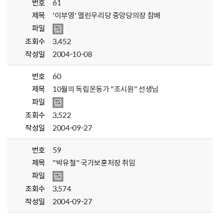
번호
61
제목
'이부영' 열린우리당 중앙당의장 참배
파일
조회수
3,452
작성일
2004-10-08
번호
60
제목
10월의 독립운동가 "조시원" 선생님
파일
조회수
3,522
작성일
2004-09-27
번호
59
제목
"박유철" 국가보훈처장 취임
파일
조회수
3,574
작성일
2004-09-27