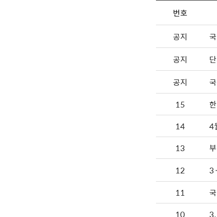
번호
공지
국
공지
단
공지
국
15
한
14
13
부
12
3
11
국
10
3