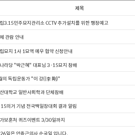
제목
립3.15민주묘지관리소 CCTV 추가설치를 위한 행정예고
체 관람 안내
립묘지 1사 1묘역 예우 협약 신청안내
나라당 "박근혜" 대표님 3·15묘지 참배
4월의 독립운동가 "이 강((李 剛)"
산대학교 일반사회학과 단체참배
·15의거 기념 전국백일장대회 결과 알림
가보훈처 퀴즈이벤트 3/30일까지
. 26일은 안중근의사 순국일 입니다.