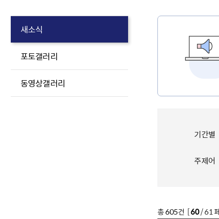
새소식
포토갤러리
동영상갤러리
기간별
주제어
총
605
건 [
60
/ 61 