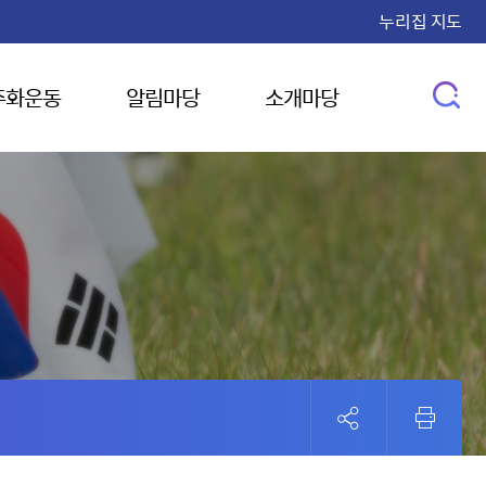
누리집 지도
주화운동
알림마당
소개마당