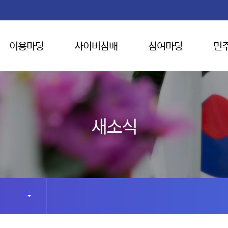
이용마당
사이버참배
참여마당
민
새소식