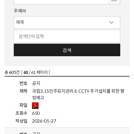
주제어
검색
총
605
건 [
61
/ 61 페이지 ]
번호
공지
제목
국립3.15민주묘지관리소 CCTV 추가설치를 위한 행
정예고
파일
조회수
650
작성일
2026-05-27