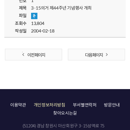
번호
1
제목
3·15의거 제44주년 기념행사 개최
파일
조회수
13,804
작성일
2004-02-18
이전 페이지
다음 페이지
이용약관
개인정보처리방침
부서별연락처
방문안내
찾아오시는길
(51204) 경남 창원시 마산회원구 3·15성역로 75