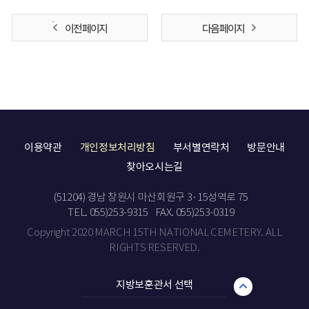
이전 페이지
다음 페이지
이용약관
개인정보처리방침
부서별연락처
방문안내
찾아오시는길
(51204) 경남 창원시 마산회원구 3·15성역로 75
TEL. 055)253-9315
FAX. 055)253-0319
Copyright 2020 MARCH 15TH NATIONAL CEMETERY. ALL
RIGHTS RESERVED.
지방보훈관서 선택