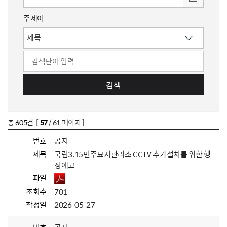
주제어
검색
총
605
건 [
57
/ 61 페이지 ]
번호
공지
제목
국립3.15민주묘지관리소 CCTV 추가설치를 위한 행
정예고
파일
조회수
701
작성일
2026-05-27