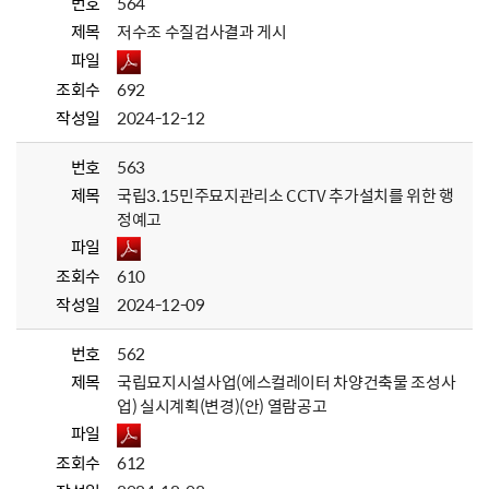
번호
564
제목
저수조 수질검사결과 게시
파일
조회수
692
작성일
2024-12-12
번호
563
제목
국립3.15민주묘지관리소 CCTV 추가설치를 위한 행
정예고
파일
조회수
610
작성일
2024-12-09
번호
562
제목
국립묘지시설사업(에스컬레이터 차양건축물 조성사
업) 실시계획(변경)(안) 열람공고
파일
조회수
612