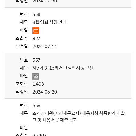
작성일
2024-07-30
번호
558
제목
8월 영화 상영 안내
파일
조회수
827
작성일
2024-07-11
번호
557
제목
제7회 3·15의거 그림엽서 공모전
파일
조회수
1,403
작성일
2024-06-20
번호
556
제목
조경관리원(기간제근로자) 채용시험 최종합격자 발
표 및 채용서류 제출 공고
파일
조회수
25,407