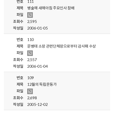
번호
111
제목
병술해 새해아침 주요인사 참배
파일
조회수
2,595
작성일
2006-01-05
번호
110
제목
문병태 소장 관련단체장으로부터 감사패 수상
파일
조회수
2,557
작성일
2006-01-04
번호
109
제목
12월의 독립운동가
파일
조회수
2,698
작성일
2005-12-02