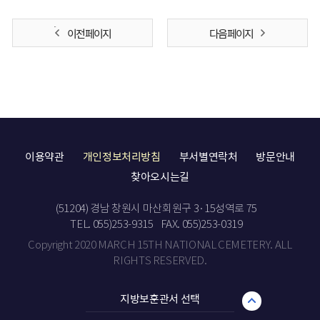
이전 페이지
다음 페이지
이용약관
개인정보처리방침
부서별연락처
방문안내
찾아오시는길
(51204) 경남 창원시 마산회원구 3·15성역로 75
TEL. 055)253-9315
FAX. 055)253-0319
Copyright 2020 MARCH 15TH NATIONAL CEMETERY. ALL
RIGHTS RESERVED.
지방보훈관서 선택