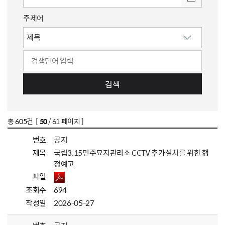
주제어
검색
총
605
건 [
50
/ 61 페이지 ]
번호
공지
제목
국립3.15민주묘지관리소 CCTV 추가설치를 위한 행
정예고
파일
조회수
694
작성일
2026-05-27