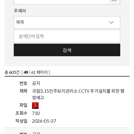
주제어
검색
총
605
건 [
49
/ 61 페이지 ]
번호
공지
제목
국립3.15민주묘지관리소 CCTV 추가설치를 위한 행
정예고
파일
조회수
710
작성일
2026-05-27