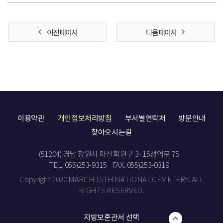
이전 페이지
다음 페이지
이용약관
개인정보처리방침
부서별연락처
방문안내
찾아오시는길
(51204) 경남 창원시 마산회원구 3·15성역로 75
TEL. 055)253-9315
FAX. 055)253-0319
Copyright 2020 MARCH 15TH NATIONAL CEMETERY. ALL
RIGHTS RESERVED.
지방보훈관서 선택