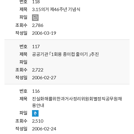
번호
118
제목
3.15의거 제46주년 기념식
파일
조회수
2,786
작성일
2006-03-19
번호
117
제목
공공기관 「1회용 종이컵 줄이기 」추진
파일
조회수
2,722
작성일
2006-02-27
번호
116
제목
진실화해를위한과거사정리위원회별정직공무원채
용안내
파일
조회수
2,510
작성일
2006-02-24