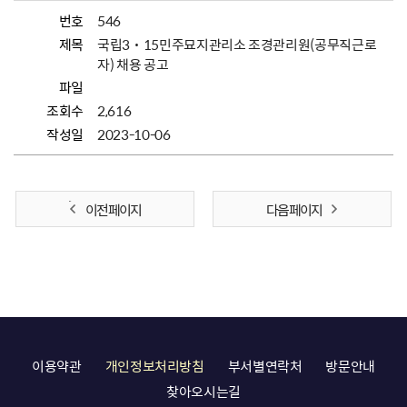
번호
546
제목
국립3˙15민주묘지관리소 조경관리원(공무직근로
자) 채용 공고
파일
조회수
2,616
작성일
2023-10-06
이전 페이지
다음 페이지
이용약관
개인정보처리방침
부서별연락처
방문안내
찾아오시는길