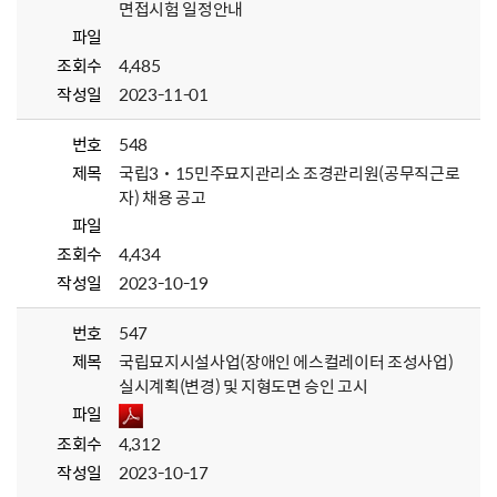
면접시험 일정안내
파일
조회수
4,485
작성일
2023-11-01
번호
548
제목
국립3˙15민주묘지관리소 조경관리원(공무직근로
자) 채용 공고
파일
조회수
4,434
작성일
2023-10-19
번호
547
제목
국립묘지시설사업(장애인 에스컬레이터 조성사업)
실시계획(변경) 및 지형도면 승인 고시
파일
조회수
4,312
작성일
2023-10-17