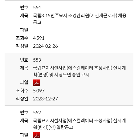
번호
554
제목
국립3.15민주묘지 조경관리원(기간제근로자) 채용
공고
파일
조회수
4,591
작성일
2024-02-26
번호
553
제목
국립묘지시설사업(에스컬레이터 조성사업) 실시계
획(변경) 및 지형도면 승인 고시
파일
조회수
5,097
작성일
2023-12-27
번호
552
제목
국립묘지시설사업(에스컬레이터 조성사업) 실시계
획(변경)(안) 열람공고
파일