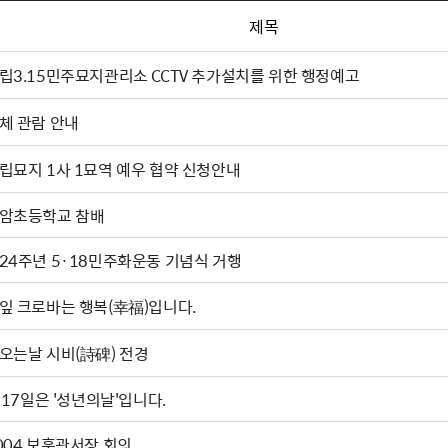
제목
립3.15민주묘지관리소 CCTV 추가설치를 위한 행정예고
체 관람 안내
립묘지 1사 1묘역 예우 협약 신청안내
암초등학교 참배
24주년 5·18민주화운동 기념식 거행
잎 크로바는 행복(幸福)입니다.
오는날 시비(詩碑) 전경
. 17일은 '성년의날'입니다.
004 보훈관서장 회의