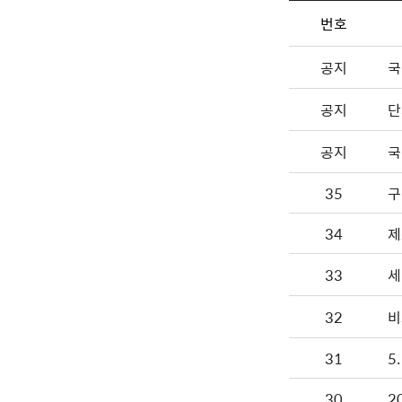
번호
공지
국
공지
단
공지
국
35
구
34
제
33
세
32
비
31
5
30
2