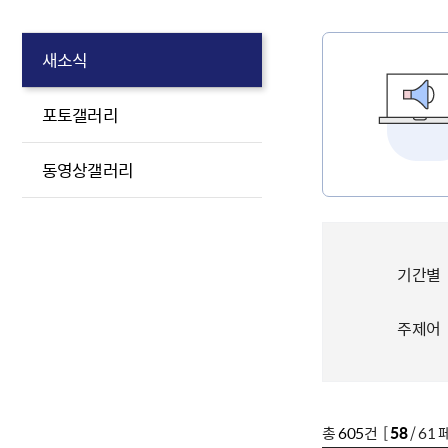
새소식
포토갤러리
동영상갤러리
기간별
주제어
총
605
건 [
58
/ 61 