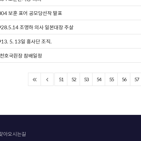
004 보훈 표어 공모당선작 발표
928.5.14 조명하 의사 일본대장 주살
913. 5. 13일 흥사단 조직.
천호국원장 참배일정
51
52
53
54
55
56
57
찾아오시는길