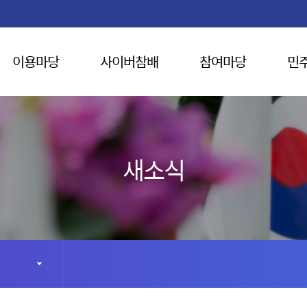
이용마당
사이버참배
참여마당
민
새소식