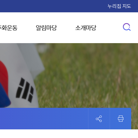
누리집 지도
주화운동
알림마당
소개마당