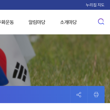
누리집 지도
주화운동
알림마당
소개마당