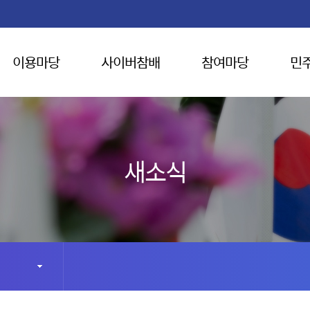
이용마당
사이버참배
참여마당
민
새소식