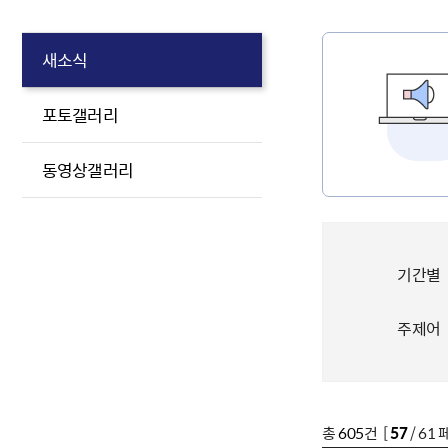
새소식
포토갤러리
동영상갤러리
기간별
주제어
총
605
건 [
57
/ 61 