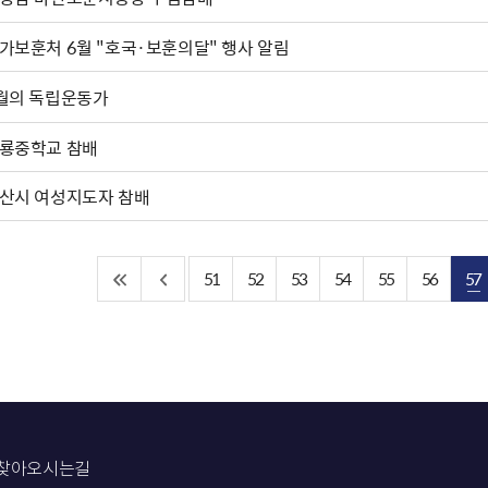
가보훈처 6월 "호국·보훈의달" 행사 알림
월의 독립운동가
룡중학교 참배
산시 여성지도자 참배
51
52
53
54
55
56
57
찾아오시는길