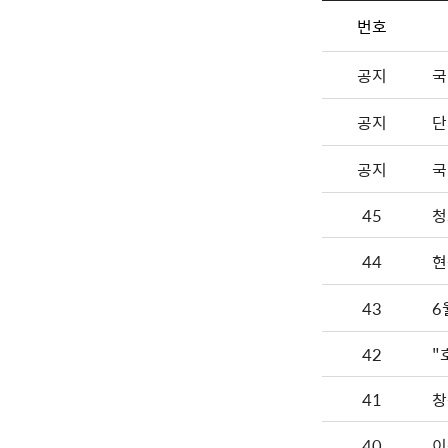
번호
공지
국
공지
단
공지
국
45
청
44
현
43
6
42
41
창
40
이