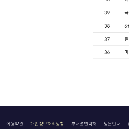
39
국
38
6
37
팔
36
마
이용약관
개인정보처리방침
부서별연락처
방문안내