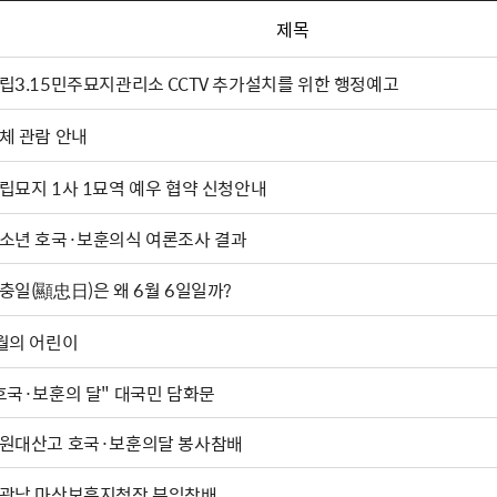
제목
립3.15민주묘지관리소 CCTV 추가설치를 위한 행정예고
체 관람 안내
립묘지 1사 1묘역 예우 협약 신청안내
소년 호국·보훈의식 여론조사 결과
충일(顯忠日)은 왜 6월 6일일까?
월의 어린이
"호국·보훈의 달" 대국민 담화문
원대산고 호국·보훈의달 봉사참배
광남 마산보훈지청장 부임참배