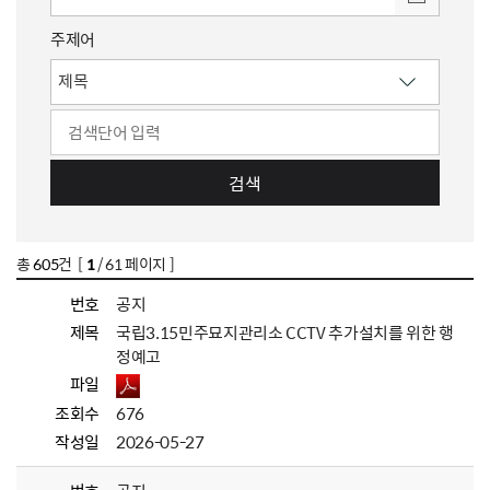
주제어
검색
총
605
건 [
1
/ 61 페이지 ]
번호
공지
제목
국립3.15민주묘지관리소 CCTV 추가설치를 위한 행
정예고
파일
조회수
676
작성일
2026-05-27