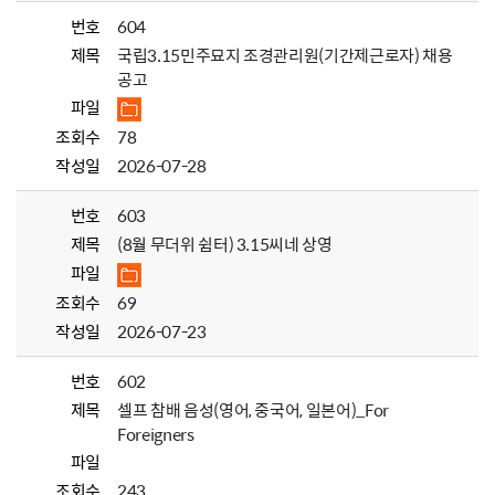
번호
604
제목
국립3.15민주묘지 조경관리원(기간제근로자) 채용
공고
파일
조회수
78
작성일
2026-07-28
번호
603
제목
(8월 무더위 쉼터) 3.15씨네 상영
파일
조회수
69
작성일
2026-07-23
번호
602
제목
셀프 참배 음성(영어, 중국어, 일본어)_For
Foreigners
파일
조회수
243