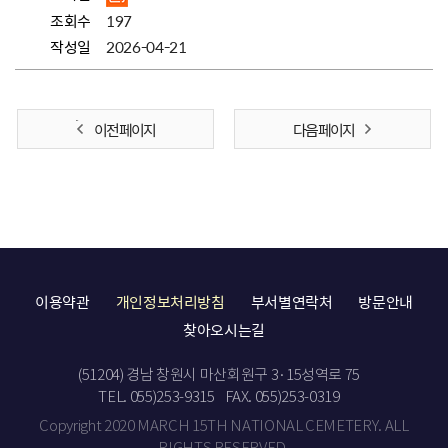
조회수
197
작성일
2026-04-21
이전 페이지
다음 페이지
이용약관
개인정보처리방침
부서별연락처
방문안내
찾아오시는길
(51204) 경남 창원시 마산회원구 3·15성역로 75
TEL. 055)253-9315
FAX. 055)253-0319
Copyright 2020 MARCH 15TH NATIONAL CEMETERY. ALL
RIGHTS RESERVED.