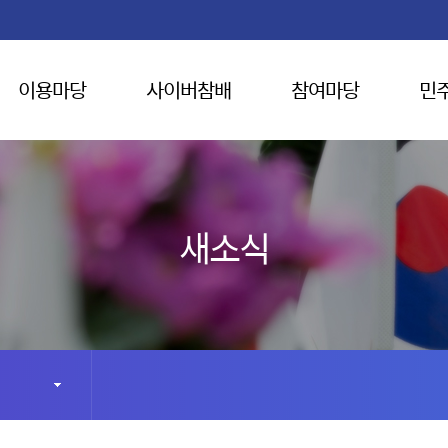
이용마당
사이버참배
참여마당
민
새소식