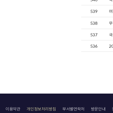
539
어
538
무
537
국
536
2
이용약관
개인정보처리방침
부서별연락처
방문안내