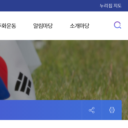
누리집 지도
주화운동
알림마당
소개마당