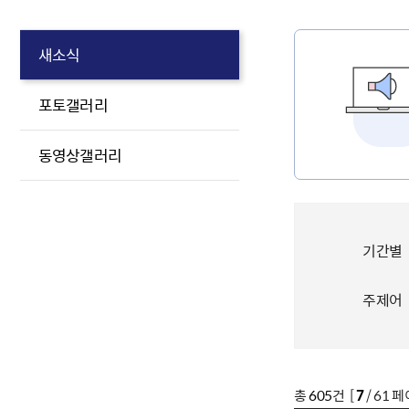
새소식
포토갤러리
동영상갤러리
기간별
주제어
총
605
건 [
7
/ 61 페