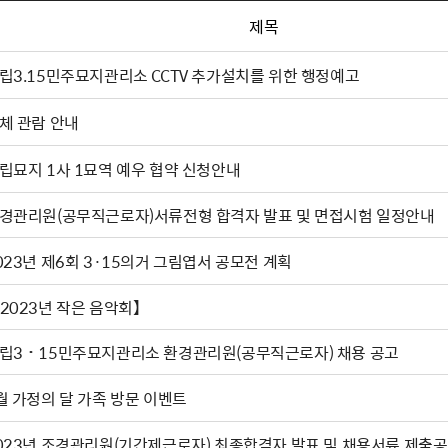
제목
립3.15민주묘지관리소 CCTV 추가설치를 위한 행정예고
체 관람 안내
립묘지 1사 1묘역 예우 협약 신청안내
경관리원(공무직근로자)서류전형 합격자 발표 및 면접시험 일정안내
023년 제6회 3·15의거 그림엽서 공모전 계획
2023년 작은 음악회】
립3˙15민주묘지관리소 환경관리원(공무직근로자) 채용 공고
월 가정의 달 가족 방문 이벤트
023년 조경관리원(기간제근로자) 최종합격자 발표 및 채용서류 제출