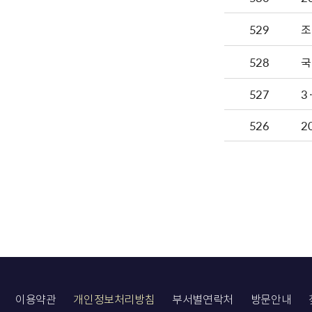
529
조
528
국
527
3
526
2
이용약관
개인정보처리방침
부서별연락처
방문안내