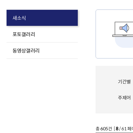
새소식
포토갤러리
동영상갤러리
기간별
주제어
총
605
건 [
8
/ 61 페