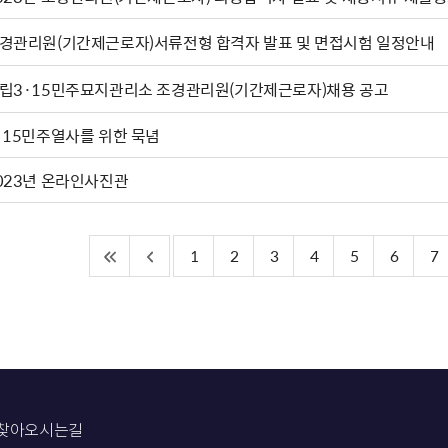
경관리원(기간제근로자)서류전형 합격자 발표 및 면접시험 일정안내
립3·15민주묘지관리소 조경관리원(기간제근로자)채용 공고
·15민주열사를 위한 묵념
023년 온라인사진관
1
2
3
4
5
6
7
찾아오시는길