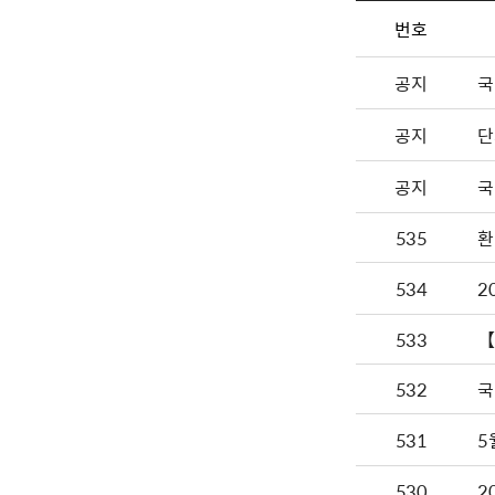
번호
공지
국
공지
단
공지
국
535
환
534
2
533
【
532
국
531
5
530
2