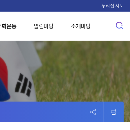
누리집 지도
주화운동
알림마당
소개마당