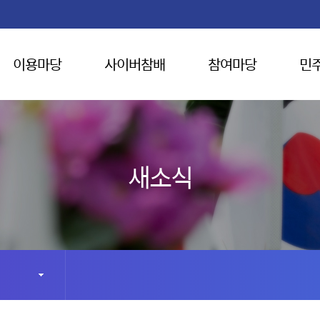
이용마당
사이버참배
참여마당
민
새소식