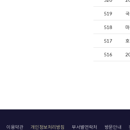
519
국
518
마
517
호
516
2
이용약관
개인정보처리방침
부서별연락처
방문안내