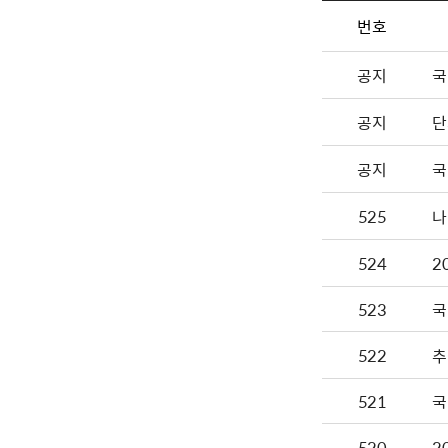
번호
공지
국
공지
단
공지
국
525
나
524
2
523
국
522
추
521
국
520
2