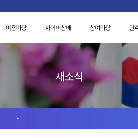
이용마당
사이버참배
참여마당
민
새소식