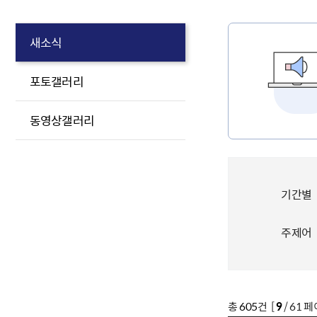
새소식
포토갤러리
동영상갤러리
기간별
주제어
총
605
건 [
9
/ 61 페