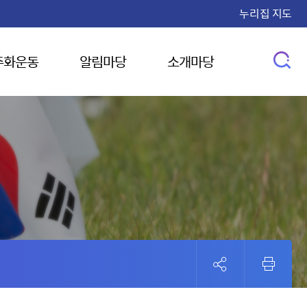
누리집 지도
주화운동
알림마당
소개마당