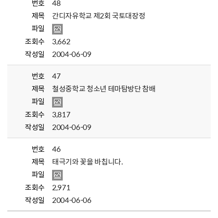
번호
48
제목
간디자유학교 제2회 국토대장정
파일
조회수
3,662
작성일
2004-06-09
번호
47
제목
철성중학교 청소년 테마탐방단 참배
파일
조회수
3,817
작성일
2004-06-09
번호
46
제목
태극기와 꽃을 바칩니다.
파일
조회수
2,971
작성일
2004-06-06