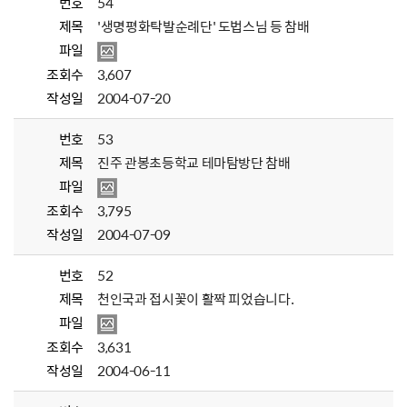
번호
54
제목
'생명평화탁발순례단' 도법스님 등 참배
파일
조회수
3,607
작성일
2004-07-20
번호
53
제목
진주 관봉초등학교 테마탐방단 참배
파일
조회수
3,795
작성일
2004-07-09
번호
52
제목
천인국과 접시꽃이 활짝 피었습니다.
파일
조회수
3,631
작성일
2004-06-11