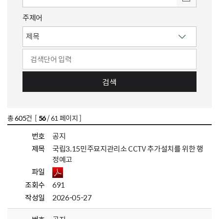
주제어
검색
총
605
건 [
56
/ 61 페이지 ]
번호
공지
제목
국립3.15민주묘지관리소 CCTV 추가설치를 위한 행
정예고
파일
조회수
691
작성일
2026-05-27