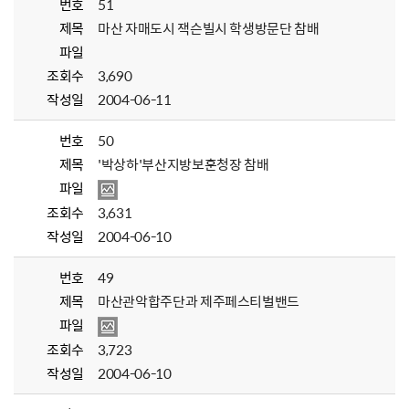
번호
51
제목
마산 자매도시 잭슨빌시 학생방문단 참배
파일
조회수
3,690
작성일
2004-06-11
번호
50
제목
'박상하'부산지방보훈청장 참배
파일
조회수
3,631
작성일
2004-06-10
번호
49
제목
마산관악합주단과 제주페스티벌밴드
파일
조회수
3,723
작성일
2004-06-10