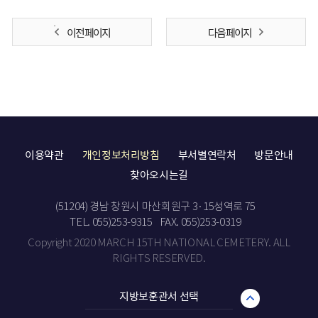
이전 페이지
다음 페이지
이용약관
개인정보처리방침
부서별연락처
방문안내
찾아오시는길
(51204) 경남 창원시 마산회원구 3·15성역로 75
TEL. 055)253-9315
FAX. 055)253-0319
Copyright 2020 MARCH 15TH NATIONAL CEMETERY. ALL
RIGHTS RESERVED.
지방보훈관서 선택