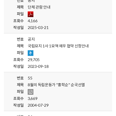
번호
공지
제목
단체 관람 안내
파일
조회수
4,166
작성일
2025-03-21
번호
공지
제목
국립묘지 1사 1묘역 예우 협약 신청안내
파일
조회수
29,705
작성일
2023-09-18
번호
55
제목
8월의 독립운동가 "홍학순" 순국선열
파일
조회수
3,669
작성일
2004-07-29