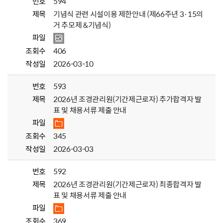
번호
594
제목
기념식 관련 시설이용 제한안내 (제66주년 3·15의
거 추모제 &기념식)
파일
조회수
406
작성일
2026-03-10
번호
593
제목
2026년 조경관리원(기간제근로자) 추가합격자 발
표 및 채용서류 제출 안내
파일
조회수
345
작성일
2026-03-03
번호
592
제목
2026년 조경관리원(기간제근로자) 최종합격자 발
표 및 채용서류 제출 안내
파일
조회수
369