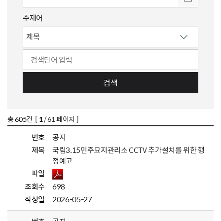
주제어
검색
총
605
건 [
1
/ 61 페이지 ]
번호
공지
제목
국립3.15민주묘지관리소 CCTV 추가설치를 위한 행
정예고
파일
조회수
698
작성일
2026-05-27