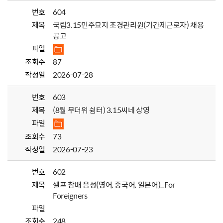
번호
604
제목
국립3.15민주묘지 조경관리원(기간제근로자) 채용
공고
파일
조회수
87
작성일
2026-07-28
번호
603
제목
(8월 무더위 쉼터) 3.15씨네 상영
파일
조회수
73
작성일
2026-07-23
번호
602
제목
셀프 참배 음성(영어, 중국어, 일본어)_For
Foreigners
파일
조회수
248