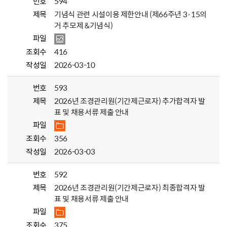
번호
594
제목
기념식 관련 시설이용 제한안내 (제66주년 3·15의
거 추모제 &기념식)
파일
조회수
416
작성일
2026-03-10
번호
593
제목
2026년 조경관리원(기간제근로자) 추가합격자 발
표 및 채용서류 제출 안내
파일
조회수
356
작성일
2026-03-03
번호
592
제목
2026년 조경관리원(기간제근로자) 최종합격자 발
표 및 채용서류 제출 안내
파일
조회수
375