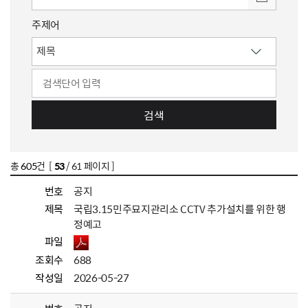
주제어
검색
총
605
건 [
53
/ 61 페이지 ]
번호
공지
제목
국립3.15민주묘지관리소 CCTV 추가설치를 위한 행
정예고
파일
조회수
688
작성일
2026-05-27