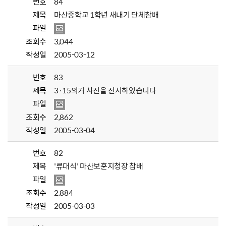
번호
84
제목
마산중학교 1학년 새내기 단체참배
파일
조회수
3,044
작성일
2005-03-12
번호
83
제목
3·15의거 사진을 전시하였습니다
파일
조회수
2,862
작성일
2005-03-04
번호
82
제목
'류대식' 마산보훈지청장 참배
파일
조회수
2,884
작성일
2005-03-03