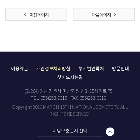
이전 페이지
다음 페이지
이용약관
개인정보처리방침
부서별연락처
방문안내
찾아오시는길
(51204) 경남 창원시 마산회원구 3·15성역로 75
TEL. 055)253-9315
FAX. 055)253-0319
Copyright 2020 MARCH 15TH NATIONAL CEMETERY. ALL
RIGHTS RESERVED.
지방보훈관서 선택