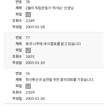
번호
78
제목
2월의 독립운동가 '최석순' 선생님
파일
조회수
3,189
작성일
2005-01-28
번호
77
제목
꽃과 나무에 새 이름표를 달고 있습니다
파일
조회수
3,831
작성일
2005-01-20
번호
76
제목
혁신확산과 실천을 위한 결의대회를 가졌습니다.
파일
조회수
2,929
작성일
2005-01-20