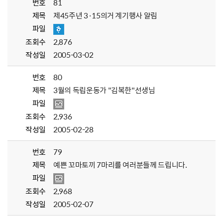
번호
81
제목
제45주년 3·15의거 계기행사 알림
파일
조회수
2,876
작성일
2005-03-02
번호
80
제목
3월의 독립운동가 "김복한"선생님
파일
조회수
2,936
작성일
2005-02-28
번호
79
제목
예쁜 꼬마토끼 7마리를 여러분들께 드립니다.
파일
조회수
2,968
작성일
2005-02-07