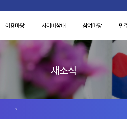
이용마당
사이버참배
참여마당
민
새소식