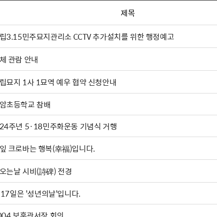
제목
립3.15민주묘지관리소 CCTV 추가설치를 위한 행정예고
체 관람 안내
립묘지 1사 1묘역 예우 협약 신청안내
암초등학교 참배
24주년 5·18민주화운동 기념식 거행
잎 크로바는 행복(幸福)입니다.
오는날 시비(詩碑) 전경
. 17일은 '성년의날'입니다.
004 보훈관서장 회의