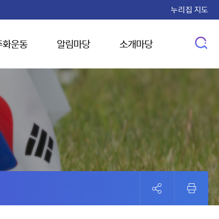
누리집 지도
주화운동
알림마당
소개마당