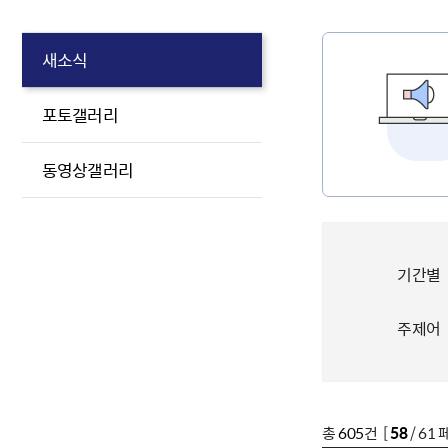
새소식
포토갤러리
동영상갤러리
기간별
주제어
총
605
건 [
58
/ 61 