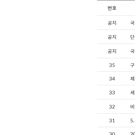
번호
공지
국
공지
단
공지
국
35
구
34
제
33
세
32
비
31
5
30
2