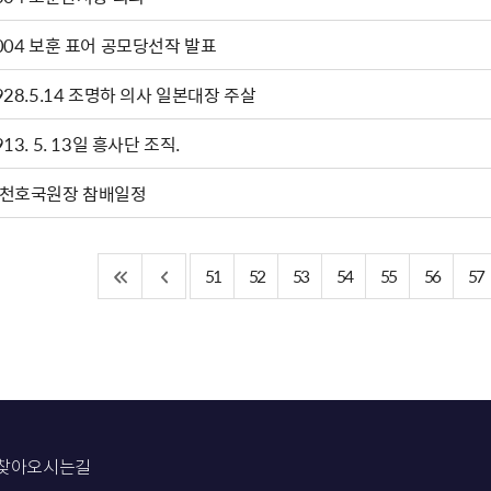
004 보훈 표어 공모당선작 발표
928.5.14 조명하 의사 일본대장 주살
913. 5. 13일 흥사단 조직.
천호국원장 참배일정
51
52
53
54
55
56
57
찾아오시는길