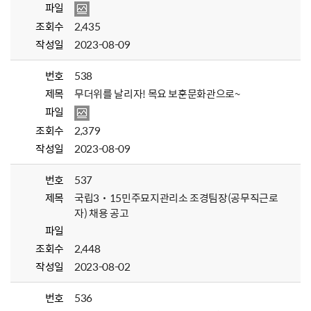
파일
조회수
2,435
작성일
2023-08-09
번호
538
제목
무더위를 날리자! 목요 보훈문화관으로~
파일
조회수
2,379
작성일
2023-08-09
번호
537
제목
국립3˙15민주묘지관리소 조경팀장(공무직근로
자) 채용 공고
파일
조회수
2,448
작성일
2023-08-02
번호
536