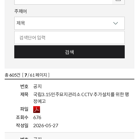
주제어
검색
총
605
건 [
7
/ 61 페이지 ]
번호
공지
제목
국립3.15민주묘지관리소 CCTV 추가설치를 위한 행
정예고
파일
조회수
676
작성일
2026-05-27