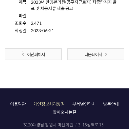
제목
2023년 환경관리원(공무직근로자) 최종합격자 발
표 및 채용서류 제출 공고
파일
조회수
2,471
작성일
2023-06-21
이전 페이지
다음 페이지
이용약관
개인정보처리방침
부서별연락처
방문안내
찾아오시는길
(51204) 경남 창원시 마산회원구 3·15성역로 75