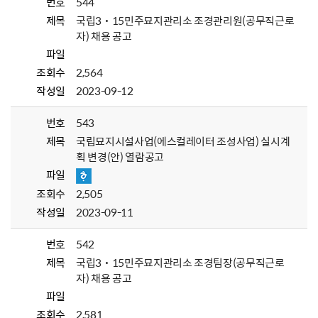
번호
544
제목
국립3˙15민주묘지관리소 조경관리원(공무직근로
자) 채용 공고
파일
조회수
2,564
작성일
2023-09-12
번호
543
제목
국립묘지시설사업(에스컬레이터 조성사업) 실시계
획 변경(안) 열람공고
파일
조회수
2,505
작성일
2023-09-11
번호
542
제목
국립3˙15민주묘지관리소 조경팀장(공무직근로
자) 채용 공고
파일
조회수
2,581