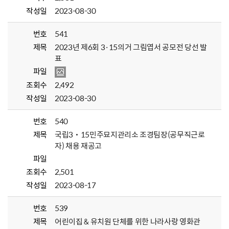
작성일
2023-08-30
번호
541
제목
2023년 제6회 3·15의거 그림엽서 공모전 당선 발
표
파일
조회수
2,492
작성일
2023-08-30
번호
540
제목
국립3˙15민주묘지관리소 조경팀장(공무직근로
자) 채용 재공고
파일
조회수
2,501
작성일
2023-08-17
번호
539
제목
어린이집 & 유치원 단체를 위한 나라사랑 영화관