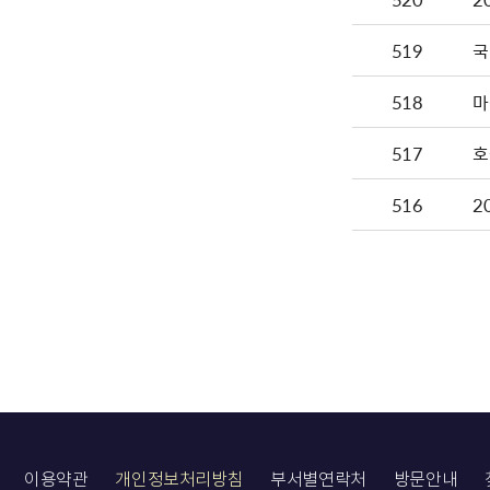
519
국
518
마
517
호
516
2
이용약관
개인정보처리방침
부서별연락처
방문안내