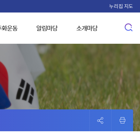
누리집 지도
주화운동
알림마당
소개마당