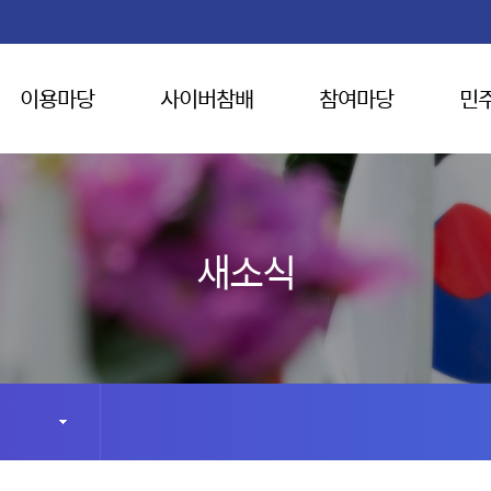
이용마당
사이버참배
참여마당
민
새소식