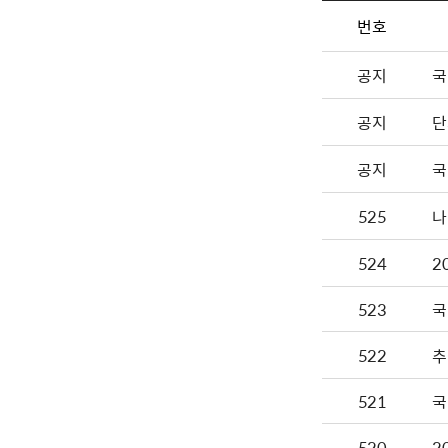
번호
공지
국
공지
단
공지
국
525
나
524
2
523
국
522
추
521
국
520
2