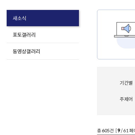
새소식
포토갤러리
동영상갤러리
기간별
주제어
총
605
건 [
9
/ 61 페